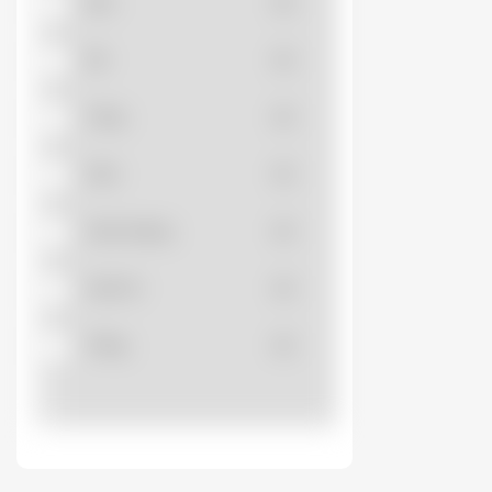
Đen
(0)
Đỏ
(0)
HITHACO
(0)
Vàng
(0)
HWASAN
(0)
Xám
(0)
INVT
(0)
Xanh dương
(0)
JANFA
(0)
Xanh lá
(0)
KINGLED
(0)
Trắng
(0)
LS
(0)
LUCKYSTAR
(0)