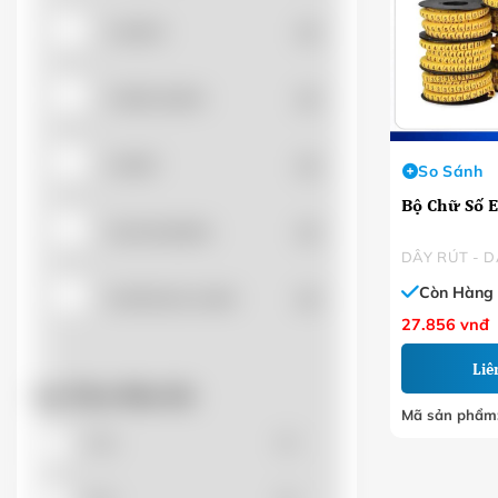
CADIVI
(0)
CHEN SUN'K
(0)
CHINT
(0)
So Sánh
Bộ Chữ Số EC
DACHANGFA
(0)
Còn Hàng
DAPHACO-LION
(0)
27.856
vnđ
DOBO
(0)
Liê
Lọc Theo Màu Sắc
Mã sản phẩm
FLUKE
(0)
Nâu
(0)
HANGYOUNG
(0)