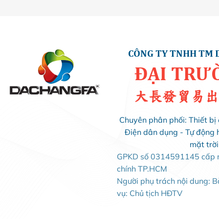
MIKRO
(0)
MINJIN
(1)
CÔNG TY TNHH TM 
ĐẠI TRƯ
MISHUBISHI
(0)
大長發貿易出
MPE
(0)
Chuyên phân phối: Thiết bị 
Điện dân dụng - Tự động 
OROM
(0)
mặt trờ
GPKD số 0314591145 cấp ng
PANASONIC
(0)
chính TP.HCM
Người phụ trách nội dung: 
PHILIP
(0)
vụ: Chủ tịch HĐTV