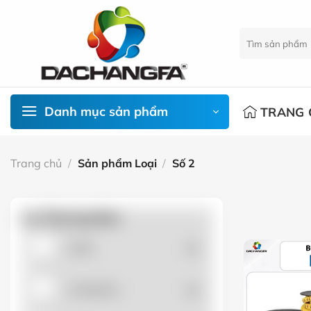
Chuyển
đến
Tìm
nội
kiếm:
dung
Danh mục sản phẩm
TRANG 
Trang chủ
/
Sản phẩm Loại
/
Số 2
Lọc Thương Hiệu
APEC
(0)
AUTONICS
(0)