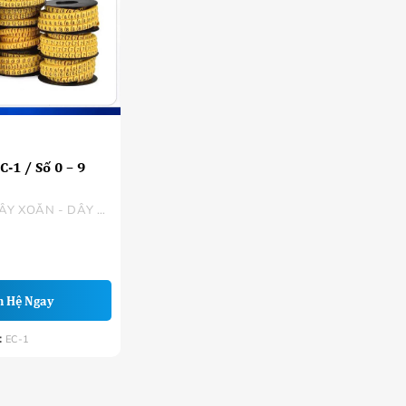
-1 / Số 0 – 9
DÂY RÚT - DÂY XOẮN - DÂY KẼM BỌC NHỰA
n Hệ Ngay
:
EC-1