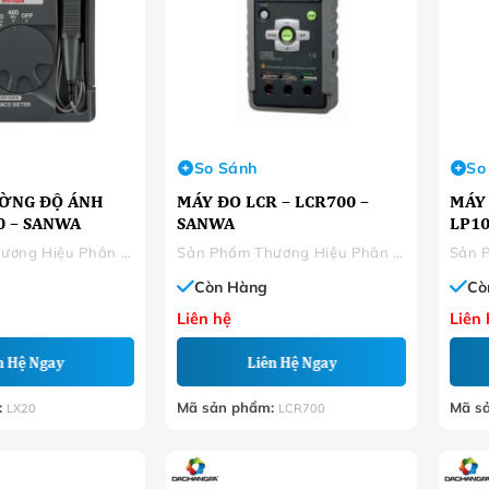
So Sánh
So
ỜNG ĐỘ ÁNH
MÁY ĐO LCR – LCR700 –
MÁY 
0 – SANWA
SANWA
LP10
Sản Phẩm Thương Hiệu Phân Phối
Sản Phẩm Thương Hiệu Phân Phối
Còn Hàng
Cò
Liên hệ
Liên 
n Hệ Ngay
Liên Hệ Ngay
:
Mã sản phẩm:
Mã s
LX20
LCR700