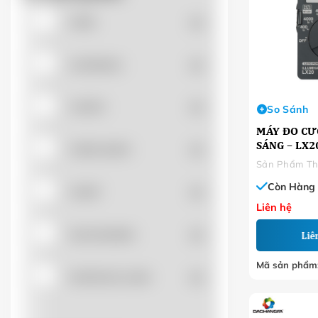
APEC
(0)
AUTONICS
(0)
CADIVI
(0)
So Sánh
MÁY ĐO CƯ
SÁNG – LX2
CHEN SUN'K
(0)
Còn Hàng
CHINT
(0)
Liên hệ
DACHANGFA
(0)
Liê
Mã sản phẩm
DAPHACO-LION
(0)