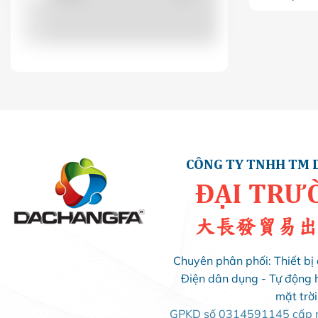
LS
(0)
LUCKYSTAR
(0)
MIKRO
(0)
MINJIN
(0)
CÔNG TY TNHH TM 
ĐẠI TRƯ
MISHUBISHI
(0)
大長發貿易出
MPE
(0)
Chuyên phân phối: Thiết bị 
Điện dân dụng - Tự động 
OROM
(0)
mặt trờ
GPKD số 0314591145 cấp ng