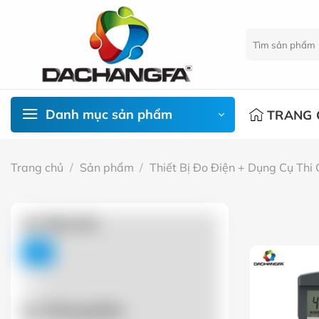
Chuyển
đến
Tìm
nội
kiếm:
dung
Danh mục sản phẩm
TRANG 
Trang chủ
/
Sản phẩm
/
Thiết Bị Đo Điện + Dụng Cụ Thi
Lọc Theo Giá
FILTER
Lọc Thương Hiệu