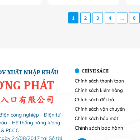
1
2
3
4
…
6
CHÍNH SÁCH
DV XUẤT NHẬP KHẨU
Chính sách thanh toán
ỜNG PHÁT
Chính sách kiểm hàng
入口有限公司
Chính sách đổi trả
Chính sách vận chuyển
điện công nghiệp - Điện tử -
Chính sách bảo mật
hóa - Hệ thống năng lượng
Chính sách bảo hành
i & PCCC
ày 24/08/2017 tại Sở tài