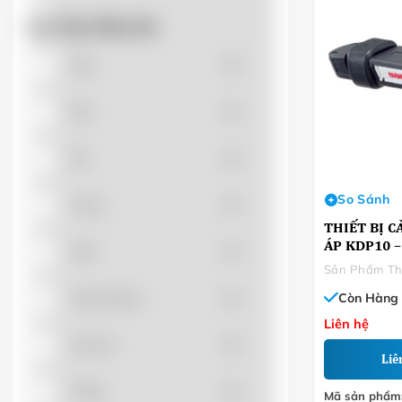
DOBO
(0)
Lọc Theo Màu Sắc
FLUKE
(0)
Nâu
(0)
HANGYOUNG
(0)
Đen
(0)
Đỏ
(0)
HITHACO
(0)
So Sánh
Vàng
(0)
HWASAN
(0)
THIẾT BỊ C
ÁP KDP10 
Xám
(0)
INVT
(0)
Còn Hàng
Xanh dương
(0)
Liên hệ
JANFA
(0)
Xanh lá
(0)
Liê
KINGLED
(0)
Trắng
(0)
Mã sản phẩm