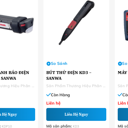
So Sánh
So
ẢNH BÁO ĐIỆN
BÚT THỬ ĐIỆN KD3 –
MÁY 
– SANWA
SANWA
Sản Phẩm Thương Hiệu Phân Phối
Sản Phẩm Thương Hiệu Phân Phối
Còn Hàng
Cò
Liên hệ
Liên 
n Hệ Ngay
Liên Hệ Ngay
:
Mã sản phẩm:
Mã s
KDP10
KD3