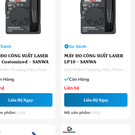
 Sánh
So Sánh
ĐO CÔNG SUẤT LASER
MÁY ĐO CÔNG SUẤT LASER
 Customized – SANWA
LP10 – SANWA
Sản Phẩm Thương Hiệu Phân Phối
Sản Phẩm Thương Hiệu Phân Phối
n Hàng
Còn Hàng
hệ
Liên hệ
Liên Hệ Ngay
Liên Hệ Ngay
ản phẩm:
Mã sản phẩm:
LP10
LP10