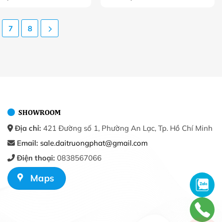
7
8
SHOWROOM
Địa chỉ:
421 Đường số 1, Phường An Lạc, Tp. Hồ Chí Minh
Email:
sale.daitruongphat@gmail.com
Điện thoại:
0838567066
Maps