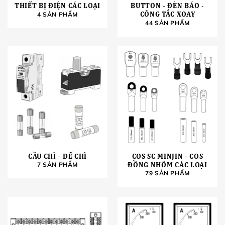
THIẾT BỊ ĐIỆN CÁC LOẠI
BUTTON - ĐÈN BÁO -
CÔNG TẮC XOAY
4 SẢN PHẨM
44 SẢN PHẨM
CẦU CHÌ - ĐẾ CHÌ
COS SC MINJIN - COS
ĐỒNG NHÔM CÁC LOẠI
7 SẢN PHẨM
79 SẢN PHẨM