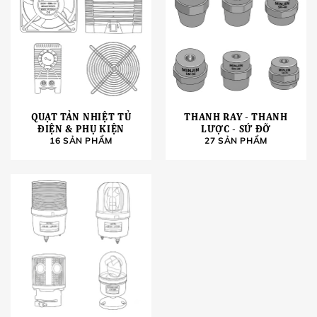
QUẠT TẢN NHIỆT TỦ
THANH RAY - THANH
ĐIỆN & PHỤ KIỆN
LƯỢC - SỨ ĐỠ
16 SẢN PHẨM
27 SẢN PHẨM