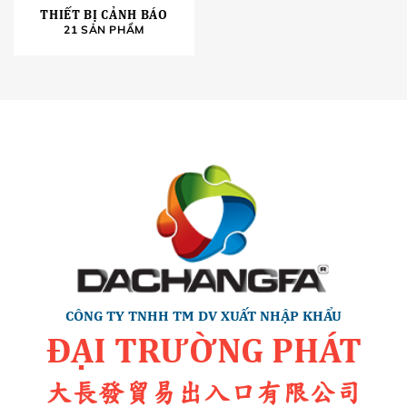
THIẾT BỊ CẢNH BÁO
21 SẢN PHẨM
CÔNG TY TNHH TM DV XUẤT NHẬP KHẨU
ĐẠI TRƯỜNG PHÁT
大長發貿易出入口有限公司