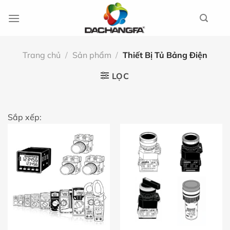
Chuyển
đến
nội
dung
Trang chủ
/
Sản phẩm
/
Thiết Bị Tủ Bảng Điện
LỌC
Sắp xếp: