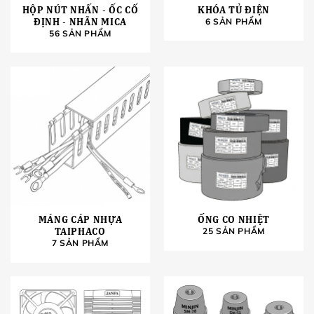
HỘP NÚT NHẤN - ỐC CỐ
KHÓA TỦ ĐIỆN
ĐỊNH - NHÃN MICA
6 SẢN PHẨM
56 SẢN PHẨM
MÁNG CÁP NHỰA
ỐNG CO NHIỆT
TAIPHACO
25 SẢN PHẨM
7 SẢN PHẨM