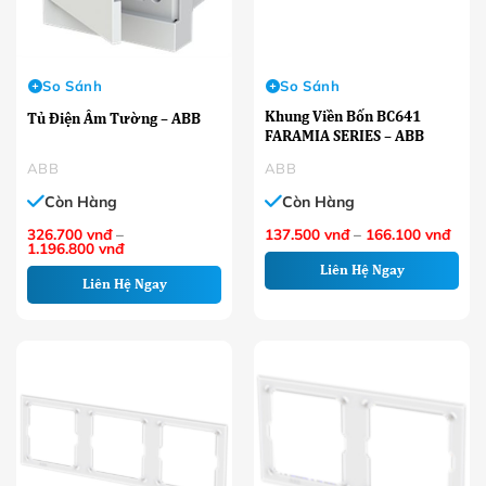
So Sánh
So Sánh
Khung Viền Bốn BC641
Tủ Điện Âm Tường – ABB
FARAMIA SERIES – ABB
ABB
ABB
Còn Hàng
Còn Hàng
Khoả
326.700
vnđ
–
137.500
vnđ
–
166.100
vnđ
Khoảng
giá:
1.196.800
vnđ
giá:
từ
Liên Hệ Ngay
từ
137.
Liên Hệ Ngay
326.700 VNĐ
đến
đến
166.
1.196.800 VNĐ