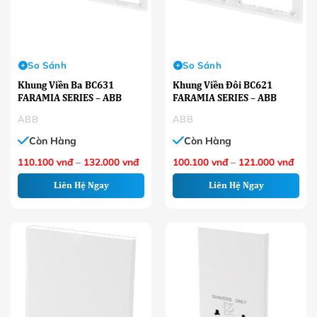
So Sánh
So Sánh
Khung Viền Ba BC631
Khung Viền Đôi BC621
FARAMIA SERIES – ABB
FARAMIA SERIES – ABB
ABB
ABB
Còn Hàng
Còn Hàng
Khoảng
Khoả
110.100
vnđ
–
132.000
vnđ
100.100
vnđ
–
121.000
vnđ
giá:
giá:
từ
từ
Liên Hệ Ngay
Liên Hệ Ngay
110.100 VNĐ
100.
đến
đến
132.000 VNĐ
121.