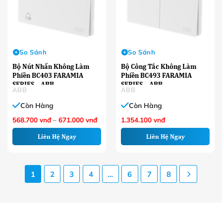
So Sánh
So Sánh
Bộ Nút Nhấn Không Làm
Bộ Công Tắc Không Làm
Phiền BC403 FARAMIA
Phiền BC493 FARAMIA
SERIES – ABB
SERIES – ABB
ABB
ABB
Còn Hàng
Còn Hàng
Khoảng
568.700
vnđ
–
671.000
vnđ
1.354.100
vnđ
giá:
từ
Liên Hệ Ngay
Liên Hệ Ngay
568.700 VNĐ
đến
671.000 VNĐ
1
2
3
4
…
6
7
8