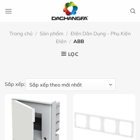
Chuyển
đến
nội
dung
Trang chủ
/
Sản phẩm
/
Điện Dân Dụng - Phụ Kiện
Điện
/
ABB
LỌC
Sắp xếp: