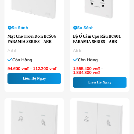
So Sánh
So Sánh
Mặt Che Trơn Đơn BC504
Bộ Ổ Cắm Cạo Râu BC401
FARAMIA SERIES – ABB
FARAMIA SERIES – ABB
ABB
ABB
Còn Hàng
Còn Hàng
Khoảng
94.600
vnđ
–
112.200
vnđ
1.555.400
vnđ
–
giá:
Khoảng
1.834.800
vnđ
từ
giá:
Liên Hệ Ngay
94.600 VNĐ
từ
Liên Hệ Ngay
đến
1.555.400 VNĐ
112.200 VNĐ
đến
1.834.800 VNĐ