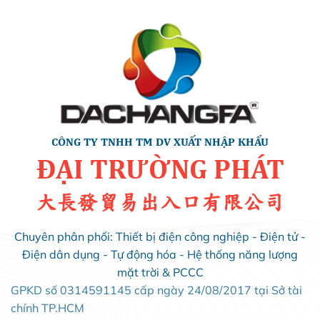
CÔNG TY TNHH TM DV XUẤT NHẬP KHẨU
ĐẠI TRƯỜNG PHÁT
大長發貿易出入口有限公司
Chuyên phân phối: Thiết bị điện công nghiệp - Điện tử -
Điện dân dụng - Tự động hóa - Hệ thống năng lượng
mặt trời & PCCC
GPKD số 0314591145 cấp ngày 24/08/2017 tại Sở tài
chính TP.HCM