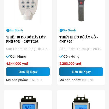
So Sánh
So Sánh
THIẾT BỊ ĐO ĐỘ DÀY LỚP
THIẾT BỊ ĐO ĐỘ ẨM GỖ –
PHỦ SƠN – CHY-TG03
CHY-690
Sản Phẩm Thương Hiệu Phân Phối
Sản Phẩm Thương Hiệu Phân Phối
Còn Hàng
Còn Hàng
4.344.000
vnđ
2.283.000
vnđ
Liên Hệ Ngay
Liên Hệ Ngay
Mã sản phẩm:
Mã sản phẩm:
CHY-TG03
CHY-690