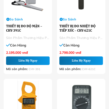
So Sánh
So Sánh
THIẾT BỊ ĐO ĐỘ MẶN –
THIẾT BỊ ĐO NHIỆT ĐỘ
CHY-391C
TIẾP XÚC – CHY-621C
Sản Phẩm Thương Hiệu Phân Phối
Sản Phẩm Thương Hiệu Phân Phối
Còn Hàng
Còn Hàng
2.195.000
vnđ
2.798.000
vnđ
Liên Hệ Ngay
Liên Hệ Ngay
Mã sản phẩm:
Mã sản phẩm:
CHY-391
CHY-621C