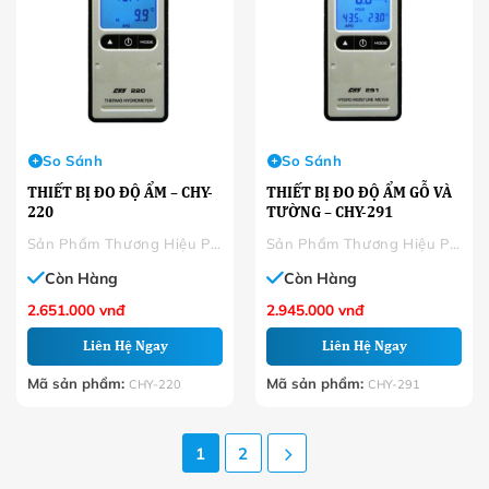
So Sánh
So Sánh
THIẾT BỊ ĐO ĐỘ ẨM – CHY-
THIẾT BỊ ĐO ĐỘ ẨM GỖ VÀ
220
TƯỜNG – CHY-291
Sản Phẩm Thương Hiệu Phân Phối
Sản Phẩm Thương Hiệu Phân Phối
Còn Hàng
Còn Hàng
2.651.000
vnđ
2.945.000
vnđ
Liên Hệ Ngay
Liên Hệ Ngay
Mã sản phẩm:
Mã sản phẩm:
CHY-220
CHY-291
1
2