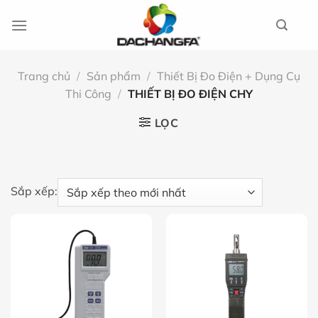
Chuyển
đến
nội
dung
Trang chủ
/
Sản phẩm
/
Thiết Bị Đo Điện + Dụng Cụ
Thi Công
/
THIẾT BỊ ĐO ĐIỆN CHY
LỌC
Sắp xếp: