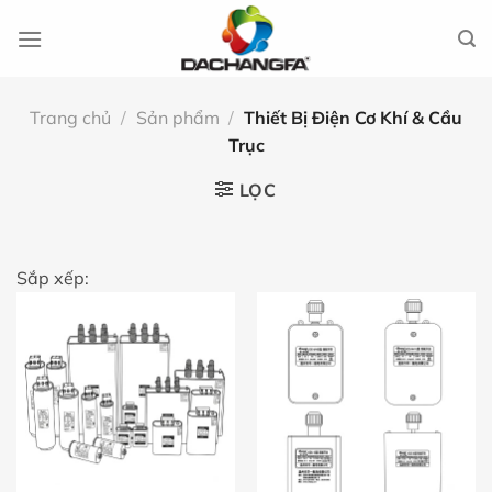
Chuyển
đến
nội
dung
Trang chủ
/
Sản phẩm
/
Thiết Bị Điện Cơ Khí & Cầu
Trục
LỌC
Sắp xếp: