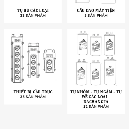
TỤ BÙ CÁC LOẠI
CẦU DAO MÁY TIỆN
33 SẢN PHẨM
5 SẢN PHẨM
THIẾT BỊ CẦU TRỤC
TỤ NHÔM - TỤ NGẬM - TỤ
ĐỀ CÁC LOẠI -
35 SẢN PHẨM
DACHANGFA
12 SẢN PHẨM