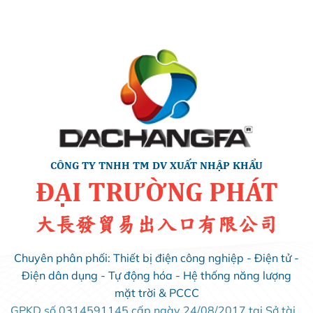
CÔNG TY TNHH TM DV XUẤT NHẬP KHẨU
ĐẠI TRƯỜNG PHÁT
大長發貿易出入口有限公司
Chuyên phân phối: Thiết bị điện công nghiệp - Điện tử -
Điện dân dụng - Tự động hóa - Hệ thống năng lượng
mặt trời & PCCC
GPKD số 0314591145 cấp ngày 24/08/2017 tại Sở tài