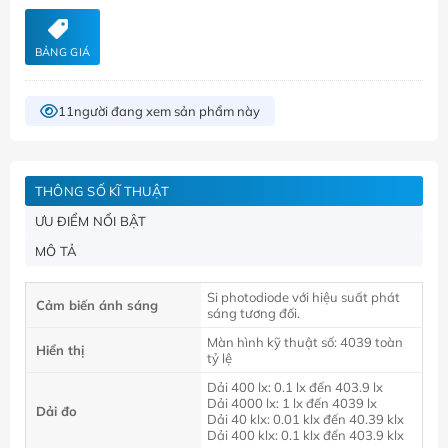
BẢNG GIÁ
11
người đang xem sản phẩm này
THÔNG SỐ KĨ THUẬT
ƯU ĐIỂM NỔI BẬT
MÔ TẢ
Si photodiode với hiệu suất phát
Cảm biến ánh sáng
sáng tương đối.
Màn hình kỹ thuật số: 4039 toàn
Hiển thị
tỷ lệ
Dải 400 lx: 0.1 lx đến 403.9 lx
Dải 4000 lx: 1 lx đến 4039 lx
Dải đo
Dải 40 klx: 0.01 klx đến 40.39 klx
Dải 400 klx: 0.1 klx đến 403.9 klx