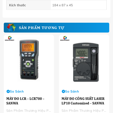
Kích thước
184 x 87 x 45
SẢN PHẨM TƯƠNG TỰ
So Sánh
So Sánh
MÁY ĐO LCR – LCR700 –
MÁY ĐO CÔNG SUẤT LASER
SANWA
LP10 Customized – SANWA
Sản Phẩm Thương Hiệu Phân Phối
Sản Phẩm Thương Hiệu Phân Phối