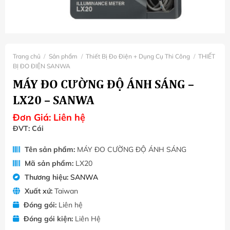
Trang chủ
/
Sản phẩm
/
Thiết Bị Đo Điện + Dụng Cụ Thi Công
/
THIẾT
BỊ ĐO ĐIỆN SANWA
MÁY ĐO CƯỜNG ĐỘ ÁNH SÁNG –
LX20 – SANWA
Đơn Giá:
Liên hệ
ĐVT: Cái
Tên sản phẩm:
MÁY ĐO CƯỜNG ĐỘ ÁNH SÁNG
Mã sản phẩm:
LX20
Thương hiệu:
SANWA
Xuất xứ:
Taiwan
Đóng gói:
Liên hệ
Đóng gói kiện:
Liên Hệ