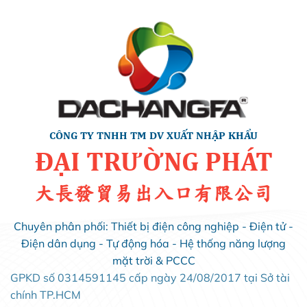
CÔNG TY TNHH TM DV XUẤT NHẬP KHẨU
ĐẠI TRƯỜNG PHÁT
大長發貿易出入口有限公司
Chuyên phân phối: Thiết bị điện công nghiệp - Điện tử -
Điện dân dụng - Tự động hóa - Hệ thống năng lượng
mặt trời & PCCC
GPKD số 0314591145 cấp ngày 24/08/2017 tại Sở tài
chính TP.HCM