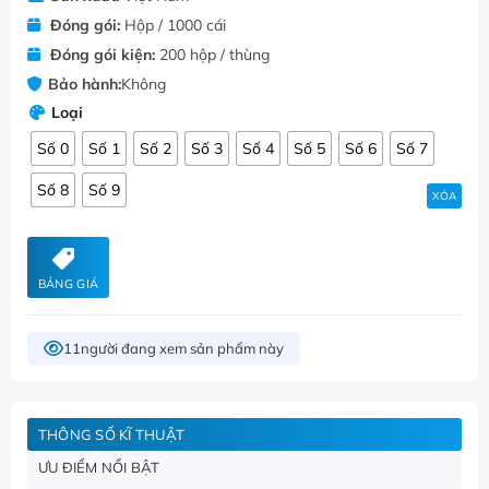
Đóng gói:
Hộp / 1000 cái
Đóng gói kiện:
200 hộp / thùng
Bảo hành:
Không
Loại
Số 0
Số 1
Số 2
Số 3
Số 4
Số 5
Số 6
Số 7
Số 8
Số 9
XÓA
BẢNG GIÁ
11
người đang xem sản phẩm này
THÔNG SỐ KĨ THUẬT
ƯU ĐIỂM NỔI BẬT