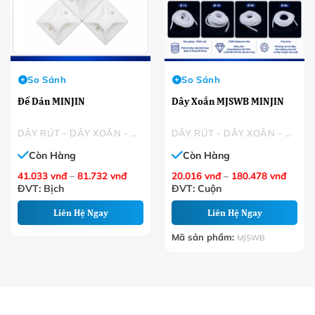
So Sánh
So Sánh
Đế Dán MINJIN
Dây Xoắn MJSWB MINJIN
DÂY RÚT - DÂY XOẮN - DÂY KẼM BỌC NHỰA
DÂY RÚT - DÂY XOẮN - DÂY KẼM BỌC NHỰA
Còn Hàng
Còn Hàng
Khoảng
Khoản
41.033
vnđ
–
81.732
vnđ
20.016
vnđ
–
180.478
vnđ
giá:
giá:
ĐVT: Bịch
ĐVT: Cuộn
từ
từ
41.033 VNĐ
20.01
đến
đến
Liên Hệ Ngay
Liên Hệ Ngay
81.732 VNĐ
180.4
Mã sản phẩm:
MJSWB