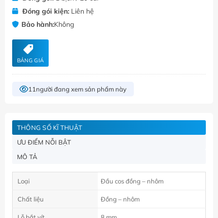
Đóng gói kiện:
Liên hệ
Bảo hành:
Không
BẢNG GIÁ
11
người đang xem sản phẩm này
THÔNG SỐ KĨ THUẬT
ƯU ĐIỂM NỖI BẬT
MÔ TẢ
Loại
Đầu cos đồng – nhôm
Chất liệu
Đồng – nhôm
Lỗ bắt vít
8 mm