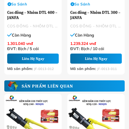
So Sánh
So Sánh
Cos đồng – Nhôm DTL 400 –
Cos đồng – Nhôm DTL 300 –
JANFA
JANFA
COS ĐỒNG - NHÔM DTL - JANFA
COS ĐỒNG - NHÔM DTL - JANFA
Còn Hàng
Còn Hàng
1.301.040
vnđ
1.239.324
vnđ
ĐVT: Bịch / 5 cái
ĐVT: Bịch / 10 cái
Liên Hệ Ngay
Liên Hệ Ngay
Mã sản phẩm:
Mã sản phẩm:
JF-0013-012
JF-0013-011
SẢN PHẨM LIÊN QUAN