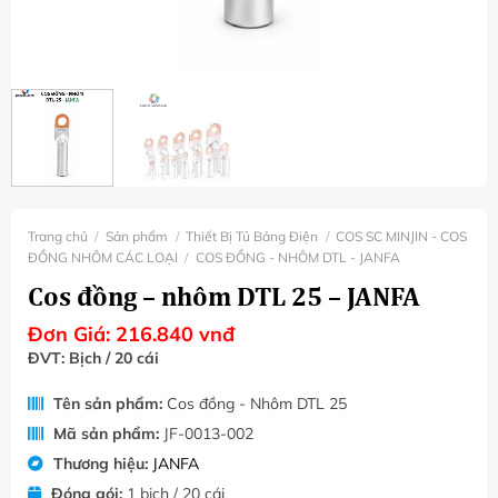
Trang chủ
/
Sản phẩm
/
Thiết Bị Tủ Bảng Điện
/
COS SC MINJIN - COS
ĐỒNG NHÔM CÁC LOẠI
/
COS ĐỒNG - NHÔM DTL - JANFA
Cos đồng – nhôm DTL 25 – JANFA
Đơn Giá:
216.840
vnđ
ĐVT: Bịch / 20 cái
Tên sản phẩm:
Cos đồng - Nhôm DTL 25
Mã sản phẩm:
JF-0013-002
Thương hiệu:
JANFA
Đóng gói:
1 bịch / 20 cái