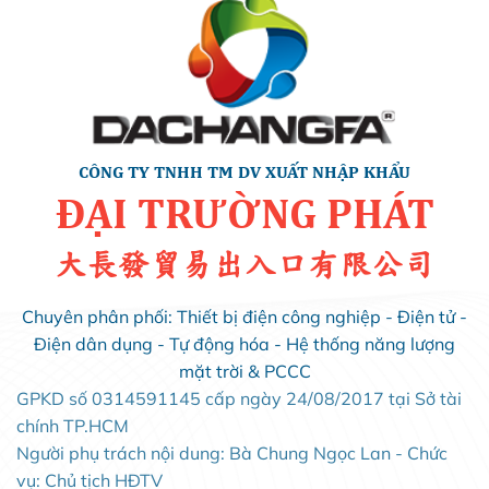
CÔNG TY TNHH TM DV XUẤT NHẬP KHẨU
ĐẠI TRƯỜNG PHÁT
大長發貿易出入口有限公司
Chuyên phân phối: Thiết bị điện công nghiệp - Điện tử -
Điện dân dụng - Tự động hóa - Hệ thống năng lượng
mặt trời & PCCC
GPKD số 0314591145 cấp ngày 24/08/2017 tại Sở tài
chính TP.HCM
Người phụ trách nội dung: Bà Chung Ngọc Lan - Chức
vụ: Chủ tịch HĐTV