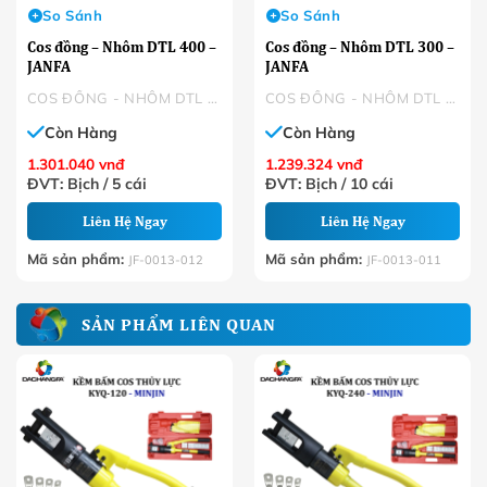
So Sánh
So Sánh
Cos đồng – Nhôm DTL 400 –
Cos đồng – Nhôm DTL 300 –
JANFA
JANFA
COS ĐỒNG - NHÔM DTL - JANFA
COS ĐỒNG - NHÔM DTL - JANFA
Còn Hàng
Còn Hàng
1.301.040
vnđ
1.239.324
vnđ
ĐVT: Bịch / 5 cái
ĐVT: Bịch / 10 cái
Liên Hệ Ngay
Liên Hệ Ngay
Mã sản phẩm:
Mã sản phẩm:
JF-0013-012
JF-0013-011
SẢN PHẨM LIÊN QUAN