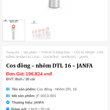
Trang chủ
/
Sản phẩm
/
Thiết Bị Tủ Bảng Điện
/
COS SC MINJIN - COS
ĐỒNG NHÔM CÁC LOẠI
/
COS ĐỒNG - NHÔM DTL - JANFA
Cos đồng – nhôm DTL 16 – JANFA
Đơn Giá:
196.824
vnđ
ĐVT: Bịch / 20 cái
Tên sản phẩm:
Cos đồng - Nhôm DTL 16
Mã sản phẩm:
JF-0013-001
Thương hiệu:
JANFA
Đóng gói:
1 bịch / 20 cái