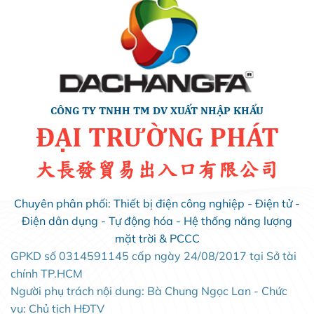
CÔNG TY TNHH TM DV XUẤT NHẬP KHẨU
ĐẠI TRƯỜNG PHÁT
大長發貿易出入口有限公司
Chuyên phân phối: Thiết bị điện công nghiệp - Điện tử -
Điện dân dụng - Tự động hóa - Hệ thống năng lượng
mặt trời & PCCC
GPKD số 0314591145 cấp ngày 24/08/2017 tại Sở tài
chính TP.HCM
Người phụ trách nội dung: Bà Chung Ngọc Lan - Chức
vụ: Chủ tịch HĐTV