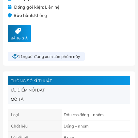
Đóng gói kiện:
Liên hệ
Bảo hành:
Không
BẢNG GIÁ
11
người đang xem sản phẩm này
THÔNG SỐ KĨ THUẬT
ƯU ĐIỂM NỖI BẬT
MÔ TẢ
Loại
Đầu cos đồng – nhôm
Chất liệu
Đồng – nhôm
Lỗ bắt vít
8 mm