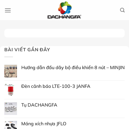
Chuyển
đến
nội
dung
BÀI VIẾT GẦN ĐÂY
Hướng dẫn đấu dây bộ điều khiển 8 nút – MINJIN
Đèn cảnh báo LTE-100-3 JANFA
Tụ DACHANGFA
Máng xích nhựa JFLO