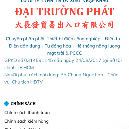
CÔNG TY TNHH TM DV XUẤT NHẬP KHẨU
ĐẠI TRƯỜNG PHÁT
大長發貿易出入口有限公司
Chuyên phân phối: Thiết bị điện công nghiệp - Điện tử -
Điện dân dụng - Tự động hóa - Hệ thống năng lượng
mặt trời & PCCC
GPKD số 0314591145 cấp ngày 24/08/2017 tại Sở tài
chính TP.HCM
Người phụ trách nội dung: Bà Chung Ngọc Lan - Chức
vụ: Chủ tịch HĐTV
CHÍNH SÁCH
Chính sách thanh toán
Chính sách kiểm hàng