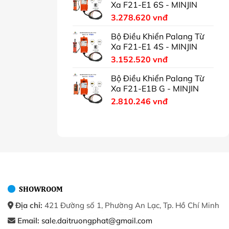
Xa F21-E1 6S - MINJIN
3.278.620
vnđ
Bộ Điều Khiển Palang Từ
Xa F21-E1 4S - MINJIN
3.152.520
vnđ
Bộ Điều Khiển Palang Từ
Xa F21-E1B G - MINJIN
2.810.246
vnđ
SHOWROOM
Địa chỉ:
421 Đường số 1, Phường An Lạc, Tp. Hồ Chí Minh
Email:
sale.daitruongphat@gmail.com