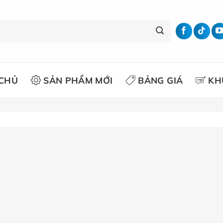
CHỦ
SẢN PHẨM MỚI
BẢNG GIÁ
KH