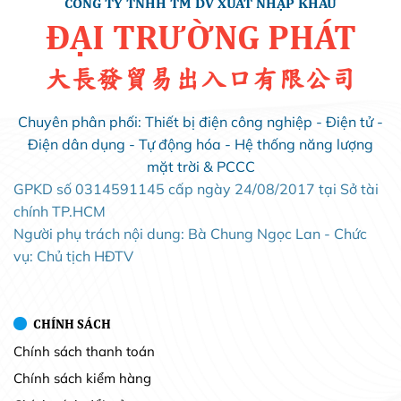
CÔNG TY TNHH TM DV XUẤT NHẬP KHẨU
ĐẠI TRƯỜNG PHÁT
大長發貿易出入口有限公司
Chuyên phân phối: Thiết bị điện công nghiệp - Điện tử -
Điện dân dụng - Tự động hóa - Hệ thống năng lượng
mặt trời & PCCC
GPKD số 0314591145 cấp ngày 24/08/2017 tại Sở tài
chính TP.HCM
Người phụ trách nội dung: Bà Chung Ngọc Lan - Chức
vụ: Chủ tịch HĐTV
CHÍNH SÁCH
Chính sách thanh toán
Chính sách kiểm hàng