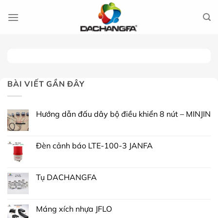
Chuyển
đến
nội
dung
BÀI VIẾT GẦN ĐÂY
Hướng dẫn đấu dây bộ điều khiển 8 nút – MINJIN
Đèn cảnh báo LTE-100-3 JANFA
Tụ DACHANGFA
Máng xích nhựa JFLO