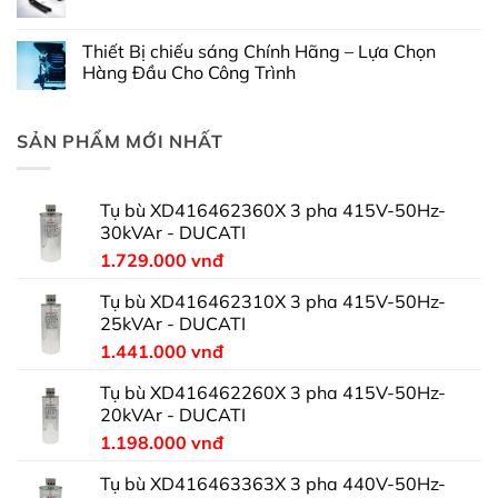
Thiết Bị chiếu sáng Chính Hãng – Lựa Chọn
Hàng Đầu Cho Công Trình
SẢN PHẨM MỚI NHẤT
Tụ bù XD416462360X 3 pha 415V-50Hz-
30kVAr - DUCATI
1.729.000
vnđ
Tụ bù XD416462310X 3 pha 415V-50Hz-
25kVAr - DUCATI
1.441.000
vnđ
Tụ bù XD416462260X 3 pha 415V-50Hz-
20kVAr - DUCATI
1.198.000
vnđ
Tụ bù XD416463363X 3 pha 440V-50Hz-