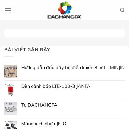
Chuyển
đến
nội
dung
BÀI VIẾT GẦN ĐÂY
Hướng dẫn đấu dây bộ điều khiển 8 nút – MINJIN
Đèn cảnh báo LTE-100-3 JANFA
Tụ DACHANGFA
Máng xích nhựa JFLO