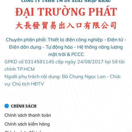
CÔNG TY TNHH TM DV XUẤT NHẬP KHẨU
ĐẠI TRƯỜNG PHÁT
大長發貿易出入口有限公司
Chuyên phân phối: Thiết bị điện công nghiệp - Điện tử -
Điện dân dụng - Tự động hóa - Hệ thống năng lượng
mặt trời & PCCC
GPKD số 0314591145 cấp ngày 24/08/2017 tại Sở tài
chính TP.HCM
Người phụ trách nội dung: Bà Chung Ngọc Lan - Chức
vụ: Chủ tịch HĐTV
CHÍNH SÁCH
Chính sách thanh toán
Chính sách kiểm hàng