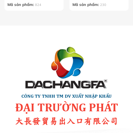
Mã sản phẩm:
Mã sản phẩm:
824
230
CÔNG TY TNHH TM DV XUẤT NHẬP KHẨU
ĐẠI TRƯỜNG PHÁT
大長發貿易出入口有限公司