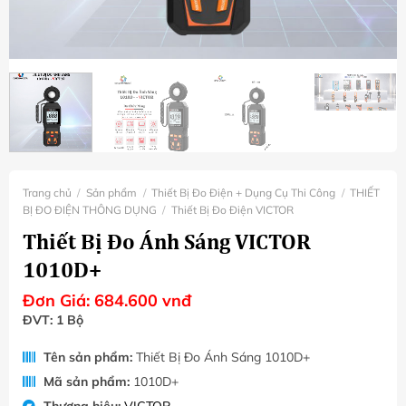
Trang chủ
/
Sản phẩm
/
Thiết Bị Đo Điện + Dụng Cụ Thi Công
/
THIẾT
BỊ ĐO ĐIỆN THÔNG DỤNG
/
Thiết Bị Đo Điện VICTOR
Thiết Bị Đo Ánh Sáng VICTOR
1010D+
Đơn Giá:
684.600
vnđ
ĐVT: 1 Bộ
Tên sản phẩm:
Thiết Bị Đo Ánh Sáng 1010D+
Mã sản phẩm:
1010D+
Thương hiệu:
VICTOR