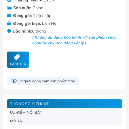
Sản xuất:
China
Đóng gói:
1 bộ / hộp
Đóng gói kiện:
Liên Hệ
Bảo hành:
6 tháng
( Không áp dụng bảo hành với sản phẩm cháy
nổ hoặc chịu tác động vật lý )
BẢNG GIÁ
11
người đang xem sản phẩm này
THÔNG SỐ KĨ THUẬT
ƯU ĐIỂM NỔI BẬT
MÔ TẢ