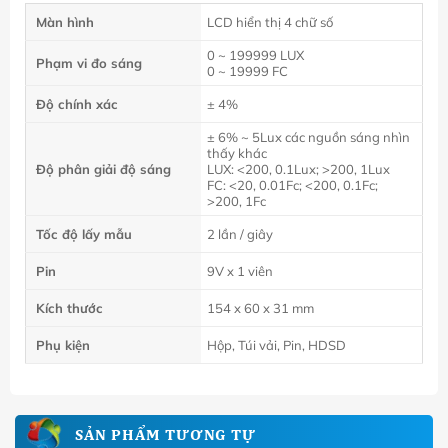
Màn hình
LCD hiển thị 4 chữ số
0 ~ 199999 LUX
Phạm vi đo sáng
0 ~ 19999 FC
Độ chính xác
± 4%
± 6% ~ 5Lux các nguồn sáng nhìn
thấy khác
Độ phân giải độ sáng
LUX: <200, 0.1Lux; >200, 1Lux
FC: <20, 0.01Fc; <200, 0.1Fc;
>200, 1Fc
Tốc độ lấy mẫu
2 lần / giây
Pin
9V x 1 viên
Kích thước
154 x 60 x 31 mm
Phụ kiện
Hộp, Túi vải, Pin, HDSD
SẢN PHẨM TƯƠNG TỰ
NEW
NEW