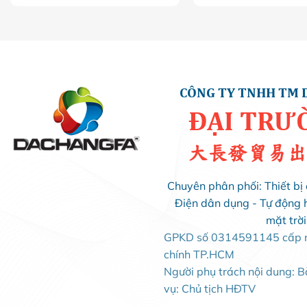
CÔNG TY TNHH TM 
ĐẠI TRƯ
大長發貿易出
Chuyên phân phối: Thiết bị 
Điện dân dụng - Tự động 
mặt trờ
GPKD số 0314591145 cấp ng
chính TP.HCM
Người phụ trách nội dung: 
vụ: Chủ tịch HĐTV