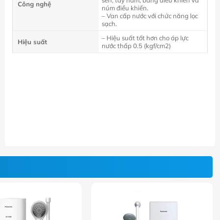
sen, tay nắm, bảng điều khiển và
Công nghệ
núm điều khiển.
– Van cấp nước với chức năng lọc
sạch.
– Hiệu suất tốt hơn cho áp lực
Hiệu suất
nước thấp 0.5 (kgf/cm
2
)