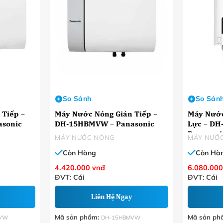
So Sánh
So Sán
 Tiếp –
Máy Nước Nóng Gián Tiếp –
Máy Nước
sonic
DH-15HBMVW – Panasonic
Lực – DH
Panasoni
MÁY NƯỚC NÓNG
MÁY NƯỚ
Còn Hàng
Còn Hà
4.420.000
vnđ
6.080.00
ĐVT: Cái
ĐVT: Cái
Liên Hệ Ngay
Mã sản phẩm:
Mã sản ph
VW
DH-15HBMVW