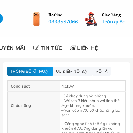
Hotline
Giao hàng
0838567066
Toàn quốc
UYẾN MÃI
TIN TỨC
LIÊN HỆ
THÔNG SỐ KĨ THUẬT
ƯU ĐIỂM NỔI BẬT
MÔ TẢ
Công suất
4.5k.W
-Có khay đựng xà phòng
– Vòi sen 3 kiểu phun với tinh thể
Chức năng
Ag
+
kháng khuẩn.
– Van cấp nước với chức năng lọc
sạch.
– Công nghệ tinh thể Ag
+
kháng
khuẩn được ứng dụng lên vòi