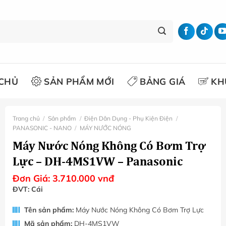
CHỦ
SẢN PHẨM MỚI
BẢNG GIÁ
KH
Trang chủ
/
Sản phẩm
/
Điện Dân Dụng - Phụ Kiện Điện
/
PANASONIC - NANO
/
MÁY NƯỚC NÓNG
Máy Nước Nóng Không Có Bơm Trợ
Lực – DH-4MS1VW – Panasonic
Đơn Giá:
3.710.000
vnđ
ĐVT: Cái
Tên sản phẩm:
Máy Nước Nóng Không Có Bơm Trợ Lực
Mã sản phẩm:
DH-4MS1VW