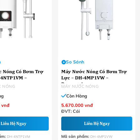
h
So Sánh
 Nóng Có Bơm Trợ
Máy Nước Nóng Có Bơm Trợ
-4NTP1VM –
Lực – DH-4MP1VW –
c
Panasonic
C NÓNG
MÁY NƯỚC NÓNG
ng
Còn Hàng
0
vnđ
5.670.000
vnđ
ĐVT: Cái
Liên Hệ Ngay
Liên Hệ Ngay
ẩm:
Mã sản phẩm:
DH-4NTP1VM
DH-4MP1VW