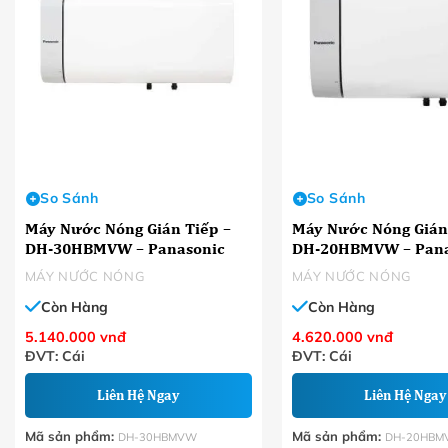
So Sánh
So Sánh
Máy Nước Nóng Gián Tiếp –
Máy Nước Nóng Gián
DH-30HBMVW – Panasonic
DH-20HBMVW – Pana
MÁY NƯỚC NÓNG
MÁY NƯỚC NÓNG
Còn Hàng
Còn Hàng
5.140.000
vnđ
4.620.000
vnđ
ĐVT: Cái
ĐVT: Cái
Liên Hệ Ngay
Liên Hệ Ngay
Mã sản phẩm:
Mã sản phẩm:
DH-30HBMVW
DH-20HBM