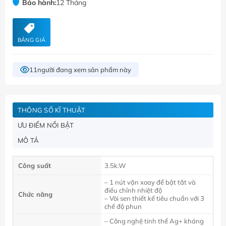
Bảo hành:
12 Tháng
BẢNG GIÁ
11
người đang xem sản phẩm này
THÔNG SỐ KĨ THUẬT
ƯU ĐIỂM NỔI BẬT
MÔ TẢ
Công suất
3.5k.W
– 1 nút vặn xoay để bật tắt và
điều chỉnh nhiệt độ
Chức năng
– Vòi sen thiết kế tiêu chuẩn với 3
chế độ phun
– Công nghệ tinh thể Ag
+
kháng