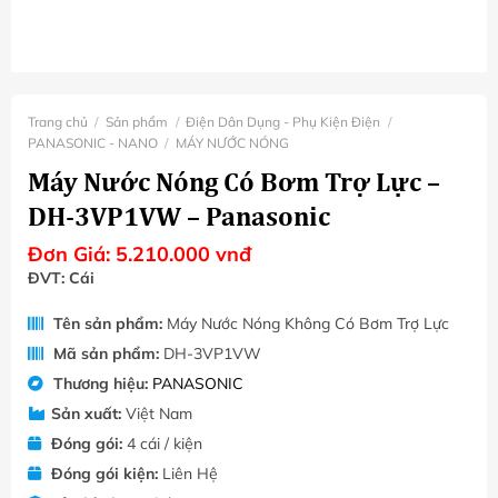
Trang chủ
/
Sản phẩm
/
Điện Dân Dụng - Phụ Kiện Điện
/
PANASONIC - NANO
/
MÁY NƯỚC NÓNG
Máy Nước Nóng Có Bơm Trợ Lực –
DH-3VP1VW – Panasonic
Đơn Giá:
5.210.000
vnđ
ĐVT: Cái
Tên sản phẩm:
Máy Nước Nóng Không Có Bơm Trợ Lực
Mã sản phẩm:
DH-3VP1VW
Thương hiệu:
PANASONIC
Sản xuất:
Việt Nam
Đóng gói:
4 cái / kiện
Đóng gói kiện:
Liên Hệ