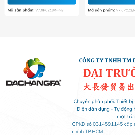
Mã sản phẩm:
Mã sản phẩm:
V7.0PCZ13/N-MS
V7.0PCZ2/
CÔNG TY TNHH TM 
ĐẠI TRƯ
大長發貿易出
Chuyên phân phối: Thiết bị 
Điện dân dụng - Tự động 
mặt trờ
GPKD số 0314591145 cấp ng
chính TP.HCM