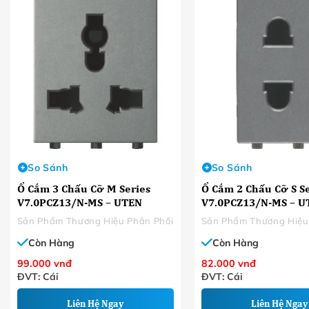
So Sánh
So Sánh
Ổ Cắm 3 Chấu Cỡ M Series
Ổ Cắm 2 Chấu Cỡ S Se
V7.0PCZ13/N-MS – UTEN
V7.0PCZ13/N-MS – U
Sản Phẩm Thương Hiệu Phân Phối
Sản Phẩm Thương Hiệu
Còn Hàng
Còn Hàng
99.000
vnđ
82.000
vnđ
ĐVT: Cái
ĐVT: Cái
Liên Hệ Ngay
Liên Hệ Ngay