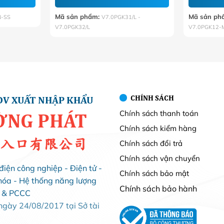
73.000 VNĐ
Mã sản phẩm:
Mã sản ph
N-SS
V7.0PGK31/L -
V7.0PGK32/L
V7.0PGK12-
CHÍNH SÁCH
DV XUẤT NHẬP KHẨU
Chính sách thanh toán
ỜNG PHÁT
Chính sách kiểm hàng
入口有限公司
Chính sách đổi trả
Chính sách vận chuyển
điện công nghiệp - Điện tử -
Chính sách bảo mật
hóa - Hệ thống năng lượng
Chính sách bảo hành
i & PCCC
ày 24/08/2017 tại Sở tài