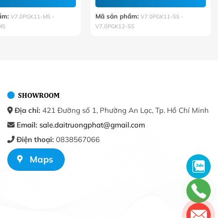
48.000 VNĐ
48.000 VN
ẩm:
Mã sản phẩm:
V7.0PGK11-MS -
V7.0PGK11-SS -
MS
V7.0PGK12-SS
SHOWROOM
Địa chỉ:
421 Đường số 1, Phường An Lạc, Tp. Hồ Chí Minh
Email:
sale.daitruongphat@gmail.com
Điện thoại:
0838567066
Maps