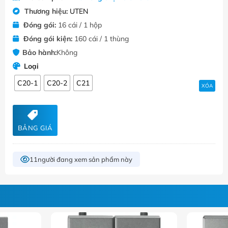
Thương hiệu:
UTEN
Đóng gói:
16 cái / 1 hộp
Đóng gói kiện:
160 cái / 1 thùng
Bảo hành:
Không
Loại
C20-1
C20-2
C21
XÓA
BẢNG GIÁ
11
người đang xem sản phẩm này