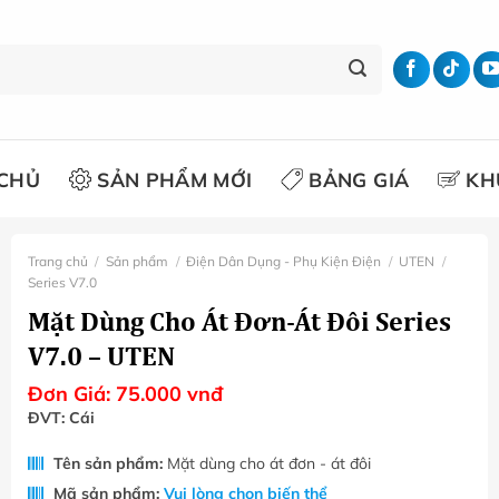
CHỦ
SẢN PHẨM MỚI
BẢNG GIÁ
KH
Trang chủ
/
Sản phẩm
/
Điện Dân Dụng - Phụ Kiện Điện
/
UTEN
/
Series V7.0
Mặt Dùng Cho Át Đơn-Át Đôi Series
V7.0 – UTEN
Đơn Giá:
75.000
vnđ
ĐVT: Cái
Tên sản phẩm:
Mặt dùng cho át đơn - át đôi
Mã sản phẩm:
Vui lòng chọn biến thể