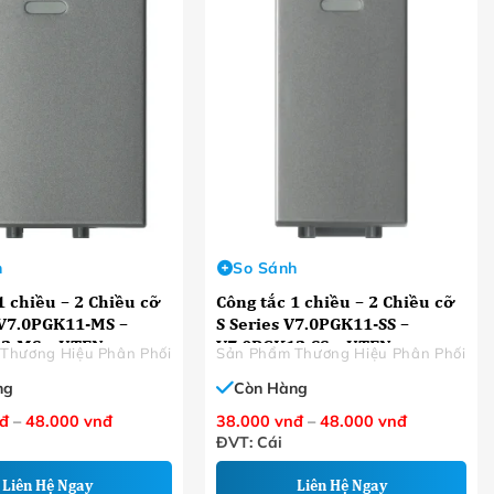
h
So Sánh
1 chiều – 2 Chiều cỡ
Công tắc 1 chiều – 2 Chiều cỡ
 V7.0PGK11-MS –
S Series V7.0PGK11-SS –
2-MS – UTEN
V7.0PGK12-SS – UTEN
Thương Hiệu Phân Phối
Sản Phẩm Thương Hiệu Phân Phối
ng
Còn Hàng
Khoảng
Khoảng
đ
–
48.000
vnđ
38.000
vnđ
–
48.000
vnđ
giá:
giá:
ĐVT: Cái
từ
từ
38.000 VNĐ
38.000 VN
đến
đến
Liên Hệ Ngay
Liên Hệ Ngay