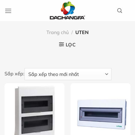
Chuyển
đến
nội
dung
Trang chủ
/
UTEN
LỌC
Sắp xếp: