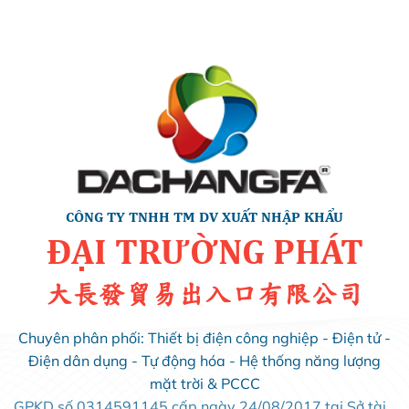
CÔNG TY TNHH TM DV XUẤT NHẬP KHẨU
ĐẠI TRƯỜNG PHÁT
大長發貿易出入口有限公司
Chuyên phân phối: Thiết bị điện công nghiệp - Điện tử -
Điện dân dụng - Tự động hóa - Hệ thống năng lượng
mặt trời & PCCC
GPKD số 0314591145 cấp ngày 24/08/2017 tại Sở tài