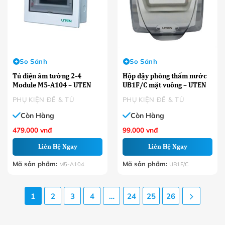
So Sánh
So Sánh
Tủ điện âm tường 2-4
Hộp đậy phòng thấm nước
Module M5-A104 – UTEN
UB1F/C mặt vuông – UTEN
PHỤ KIỆN ĐẾ & TỦ
PHỤ KIỆN ĐẾ & TỦ
Còn Hàng
Còn Hàng
479.000
vnđ
99.000
vnđ
Liên Hệ Ngay
Liên Hệ Ngay
Mã sản phẩm:
Mã sản phẩm:
M5-A104
UB1F/C
1
2
3
4
…
24
25
26