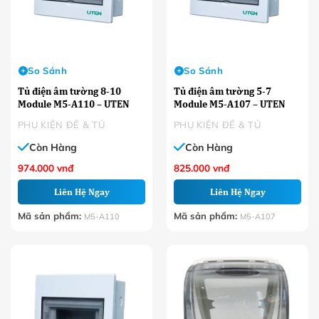
So Sánh
So Sánh
Tủ điện âm tường 8-10
Tủ điện âm tường 5-7
Module M5-A110 – UTEN
Module M5-A107 – UTEN
PHỤ KIỆN ĐẾ & TỦ
PHỤ KIỆN ĐẾ & TỦ
Còn Hàng
Còn Hàng
974.000
vnđ
825.000
vnđ
Liên Hệ Ngay
Liên Hệ Ngay
Mã sản phẩm:
Mã sản phẩm:
M5-A110
M5-A107