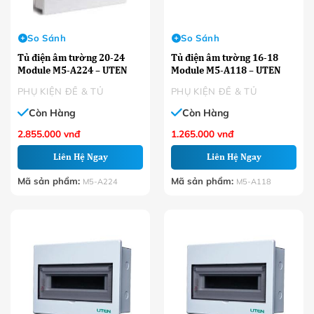
So Sánh
So Sánh
Tủ điện âm tường 20-24
Tủ điện âm tường 16-18
Module M5-A224 – UTEN
Module M5-A118 – UTEN
PHỤ KIỆN ĐẾ & TỦ
PHỤ KIỆN ĐẾ & TỦ
Còn Hàng
Còn Hàng
2.855.000
vnđ
1.265.000
vnđ
Liên Hệ Ngay
Liên Hệ Ngay
Mã sản phẩm:
Mã sản phẩm:
M5-A224
M5-A118