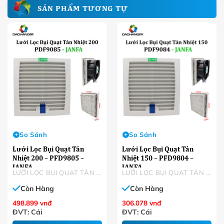
SẢN PHẨM TƯƠNG TỰ
So Sánh
So Sánh
Lưới Lọc Bụi Quạt Tản
Lưới Lọc Bụi Quạt Tản
Nhiệt 200 – PFD9805 –
Nhiệt 150 – PFD9804 –
JANFA
JANFA
LƯỚI LỌC BỤI QUẠT TẢN NHIỆT
LƯỚI LỌC BỤI QUẠT TẢN NHIỆT
Còn Hàng
Còn Hàng
498.899
vnđ
306.078
vnđ
ĐVT: Cái
ĐVT: Cái