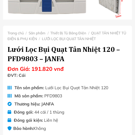
Trang chủ
/
Sản phẩm
/
Thiết Bị Tủ Bảng Điện
/
QUẠT TẢN NHIỆT TỦ
ĐIỆN & PHỤ KIỆN
/
LƯỚI LỌC BỤI QUẠT TẢN NHIỆT
Lưới Lọc Bụi Quạt Tản Nhiệt 120 –
PFD9803 – JANFA
Đơn Giá:
191.820
vnđ
ĐVT: Cái
Tên sản phẩm:
Lưới Lọc Bụi Quạt Tản Nhiệt 120
Mã sản phẩm:
PFD9803
Thương hiệu:
JANFA
Đóng gói:
44 cái / 1 thùng
Đóng gói kiện:
Liên hệ
Bảo hành:
Không