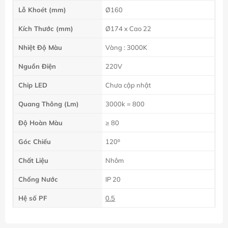
Lỗ Khoét (mm)
Ø160
Kích Thước (mm)
Ø174 x Cao 22
Nhiệt Độ Màu
Vàng : 3000K
Nguồn Điện
220V
Chip LED
Chưa cập nhật
Quang Thông (Lm)
3000k = 800
Độ Hoàn Màu
≥ 80
Góc Chiếu
120⁰
Chất Liệu
Nhôm
Chống Nước
IP 20
Hệ số PF
0.5