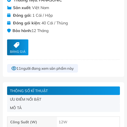
Sản xuất:
Việt Nam
Đóng gói:
1 Cái / Hộp
Đóng gói kiện:
40 Cái / Thùng
Bảo hành:
12 Tháng
BẢNG GIÁ
11
người đang xem sản phẩm này
THÔNG SỐ KĨ THUẬT
ƯU ĐIỂM NỔI BẬT
MÔ TẢ
Công Suất (W)
12W