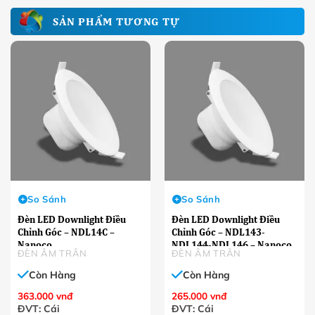
SẢN PHẨM TƯƠNG TỰ
So Sánh
So Sánh
Đèn LED Downlight Điều
Đèn LED Downlight Điều
Chỉnh Góc – NDL14C –
Chỉnh Góc – NDL143-
Nanoco
NDL144-NDL146 – Nanoco
ĐÈN ÂM TRÂN
ĐÈN ÂM TRÂN
Còn Hàng
Còn Hàng
363.000
vnđ
265.000
vnđ
ĐVT: Cái
ĐVT: Cái