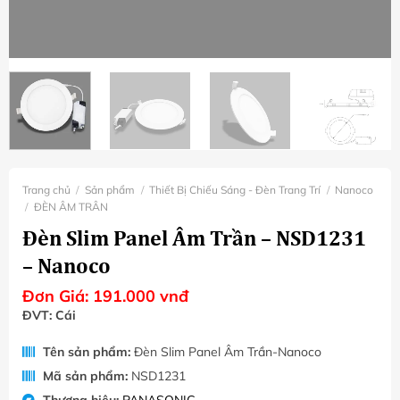
Trang chủ
/
Sản phẩm
/
Thiết Bị Chiếu Sáng - Đèn Trang Trí
/
Nanoco
/
ĐÈN ÂM TRÂN
Đèn Slim Panel Âm Trần – NSD1231
– Nanoco
Đơn Giá:
191.000
vnđ
ĐVT: Cái
Tên sản phẩm:
Đèn Slim Panel Âm Trần-Nanoco
Mã sản phẩm:
NSD1231
Thương hiệu:
PANASONIC