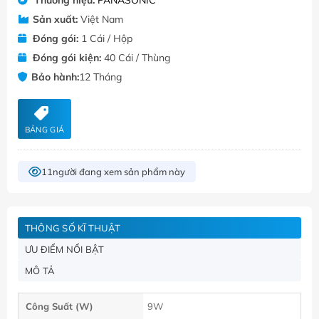
Sản xuất:
Việt Nam
Đóng gói:
1 Cái / Hộp
Đóng gói kiện:
40 Cái / Thùng
Bảo hành:
12 Tháng
BẢNG GIÁ
11
người đang xem sản phẩm này
THÔNG SỐ KĨ THUẬT
ƯU ĐIỂM NỔI BẬT
MÔ TẢ
Công Suất (W)
9W