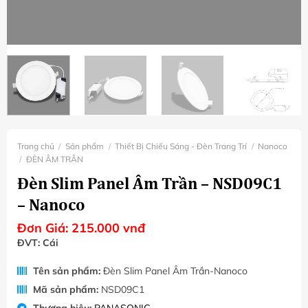
Trang chủ
/
Sản phẩm
/
Thiết Bị Chiếu Sáng - Đèn Trang Trí
/
Nanoco
/
ĐÈN ÂM TRÂN
Đèn Slim Panel Âm Trần – NSD09C1
– Nanoco
Đơn Giá:
215.000
vnđ
ĐVT: Cái
Tên sản phẩm:
Đèn Slim Panel Âm Trần-Nanoco
Mã sản phẩm:
NSD09C1
Thương hiệu:
PANASONIC