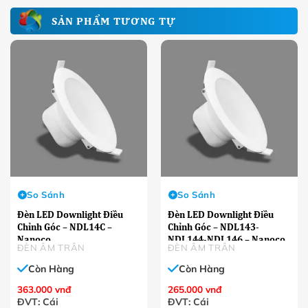
SẢN PHẨM TƯƠNG TỰ
So Sánh
So Sánh
Đèn LED Downlight Điều
Đèn LED Downlight Điều
Chỉnh Góc – NDL14C –
Chỉnh Góc – NDL143-
Nanoco
NDL144-NDL146 – Nanoco
ĐÈN ÂM TRÂN
ĐÈN ÂM TRÂN
Còn Hàng
Còn Hàng
363.000
vnđ
265.000
vnđ
ĐVT: Cái
ĐVT: Cái