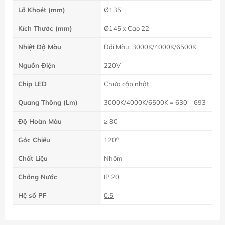
Lỗ Khoét (mm)
Ø135
Kích Thước (mm)
Ø145 x Cao 22
Nhiệt Độ Màu
Đổi Màu: 3000K/4000K/6500K
Nguồn Điện
220V
Chip LED
Chưa cập nhật
Quang Thông (Lm)
3000K/4000K/6500K = 630 – 693
Độ Hoàn Màu
≥ 80
Góc Chiếu
120⁰
Chất Liệu
Nhôm
Chống Nước
IP 20
Hệ số PF
0.5