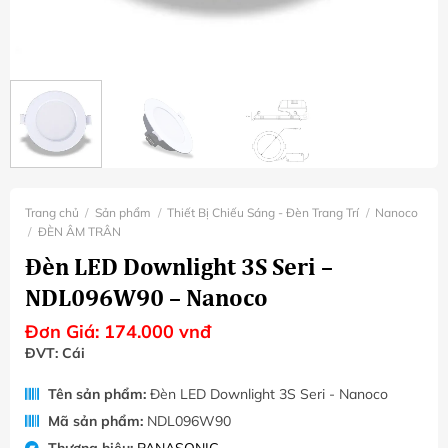
Trang chủ
/
Sản phẩm
/
Thiết Bị Chiếu Sáng - Đèn Trang Trí
/
Nanoco
/
ĐÈN ÂM TRÂN
Đèn LED Downlight 3S Seri –
NDL096W90 – Nanoco
Đơn Giá:
174.000
vnđ
ĐVT: Cái
Tên sản phẩm:
Đèn LED Downlight 3S Seri - Nanoco
Mã sản phẩm:
NDL096W90
Thương hiệu:
PANASONIC