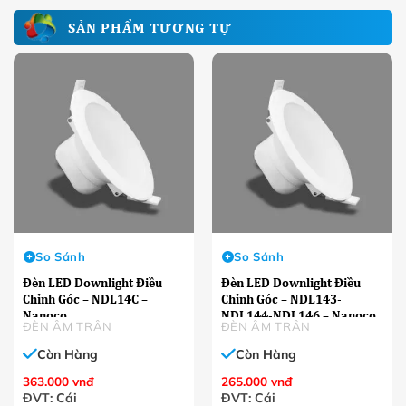
SẢN PHẨM TƯƠNG TỰ
So Sánh
So Sánh
Đèn LED Downlight Điều
Đèn LED Downlight Điều
Chỉnh Góc – NDL14C –
Chỉnh Góc – NDL143-
Nanoco
NDL144-NDL146 – Nanoco
ĐÈN ÂM TRÂN
ĐÈN ÂM TRÂN
Còn Hàng
Còn Hàng
363.000
vnđ
265.000
vnđ
ĐVT: Cái
ĐVT: Cái