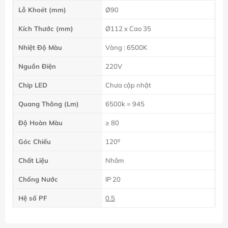
Lỗ Khoét (mm)
Ø90
Kích Thước (mm)
Ø112 x Cao 35
Nhiệt Độ Màu
Vàng : 6500K
Nguồn Điện
220V
Chip LED
Chưa cập nhật
Quang Thông (Lm)
6500k = 945
Độ Hoàn Màu
≥ 80
Góc Chiếu
120⁰
Chất Liệu
Nhôm
Chống Nước
IP 20
Hệ số PF
0.5