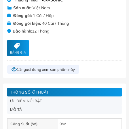
Sản xuất:
Việt Nam
Đóng gói:
1 Cái / Hộp
Đóng gói kiện:
40 Cái / Thùng
Bảo hành:
12 Tháng
BẢNG GIÁ
11
người đang xem sản phẩm này
THÔNG SỐ KĨ THUẬT
ƯU ĐIỂM NỔI BẬT
MÔ TẢ
Công Suất (W)
9W