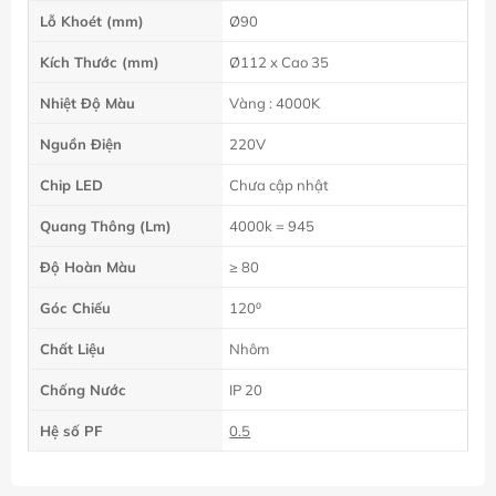
Lỗ Khoét (mm)
Ø90
Kích Thước (mm)
Ø112 x Cao 35
Nhiệt Độ Màu
Vàng : 4000K
Nguồn Điện
220V
Chip LED
Chưa cập nhật
Quang Thông (Lm)
4000k = 945
Độ Hoàn Màu
≥ 80
Góc Chiếu
120⁰
Chất Liệu
Nhôm
Chống Nước
IP 20
Hệ số PF
0.5