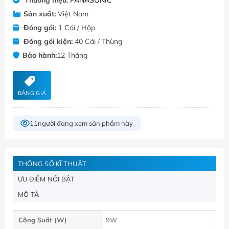
Sản xuất:
Việt Nam
Đóng gói:
1 Cái / Hộp
Đóng gói kiện:
40 Cái / Thùng
Bảo hành:
12 Tháng
BẢNG GIÁ
11
người đang xem sản phẩm này
THÔNG SỐ KĨ THUẬT
ƯU ĐIỂM NỔI BẬT
MÔ TẢ
Công Suất (W)
9W