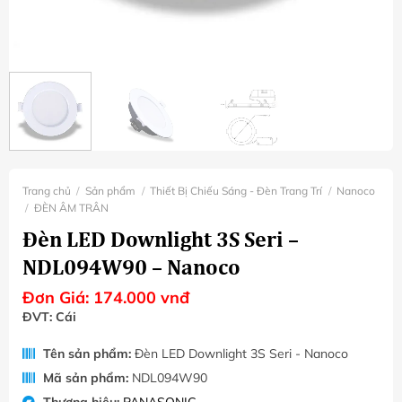
Trang chủ
/
Sản phẩm
/
Thiết Bị Chiếu Sáng - Đèn Trang Trí
/
Nanoco
/
ĐÈN ÂM TRÂN
Đèn LED Downlight 3S Seri –
NDL094W90 – Nanoco
Đơn Giá:
174.000
vnđ
ĐVT: Cái
Tên sản phẩm:
Đèn LED Downlight 3S Seri - Nanoco
Mã sản phẩm:
NDL094W90
Thương hiệu:
PANASONIC