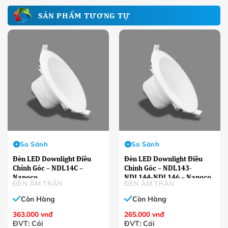
SẢN PHẨM TƯƠNG TỰ
So Sánh
So Sánh
Đèn LED Downlight Điều
Đèn LED Downlight Điều
Chỉnh Góc – NDL14C –
Chỉnh Góc – NDL143-
Nanoco
NDL144-NDL146 – Nanoco
ĐÈN ÂM TRÂN
ĐÈN ÂM TRÂN
Còn Hàng
Còn Hàng
363.000
vnđ
265.000
vnđ
ĐVT: Cái
ĐVT: Cái