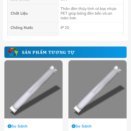
T
hân đèn thủy tinh có bọc nhựa
Chất Liệu
PET giúp bóng đèn bền và an
toàn hơn
Chống Nước
IP 20
Hệ số PF
0.5
SẢN PHẨM TƯƠNG TỰ
So Sánh
So Sánh