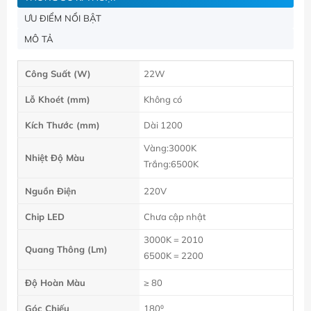
ƯU ĐIỂM NỔI BẬT
MÔ TẢ
Công Suất (W)
22W
Lỗ Khoét (mm)
Không có
Kích Thước (mm)
Dài 1200
Vàng:3000K
Nhiệt Độ Màu
Trắng:6500K
Nguồn Điện
220V
Chip LED
Chưa cập nhật
3000K = 2010
Quang Thông (Lm)
6500K = 2200
Độ Hoàn Màu
≥ 80
Góc Chiếu
180⁰