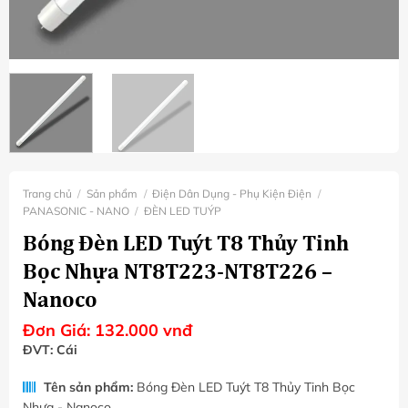
Trang chủ
/
Sản phẩm
/
Điện Dân Dụng - Phụ Kiện Điện
/
PANASONIC - NANO
/
ĐÈN LED TUÝP
Bóng Đèn LED Tuýt T8 Thủy Tinh
Bọc Nhựa NT8T223-NT8T226 –
Nanoco
Đơn Giá:
132.000
vnđ
ĐVT: Cái
Tên sản phẩm:
Bóng Đèn LED Tuýt T8 Thủy Tinh Bọc
Nhựa - Nanoco