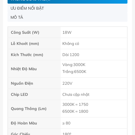
ƯU ĐIỂM NỔI BẬT
MÔ TẢ
Công Suất (W)
18W
Lỗ Khoét (mm)
Không có
Kích Thước (mm)
Dài 1200
Vàng:3000K
Nhiệt Độ Màu
Trắng:6500K
Nguồn Điện
220V
Chip LED
Chưa cập nhật
3000K = 1750
Quang Thông (Lm)
6500K = 1800
Độ Hoàn Màu
≥ 80
Góc Chiếu
180⁰