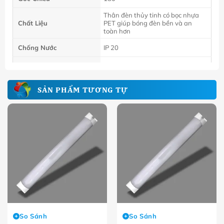
T
hân đèn thủy tinh có bọc nhựa
Chất Liệu
PET giúp bóng đèn bền và an
toàn hơn
Chống Nước
IP 20
Hệ số PF
0.5
SẢN PHẨM TƯƠNG TỰ
So Sánh
So Sánh