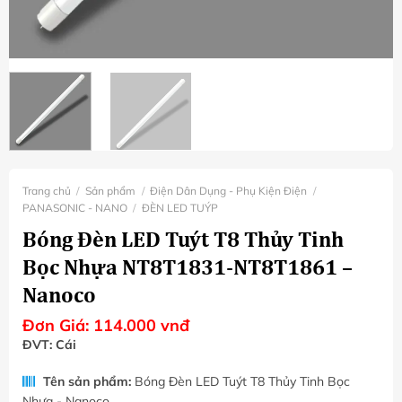
Trang chủ
/
Sản phẩm
/
Điện Dân Dụng - Phụ Kiện Điện
/
PANASONIC - NANO
/
ĐÈN LED TUÝP
Bóng Đèn LED Tuýt T8 Thủy Tinh
Bọc Nhựa NT8T1831-NT8T1861 –
Nanoco
Đơn Giá:
114.000
vnđ
ĐVT: Cái
Tên sản phẩm:
Bóng Đèn LED Tuýt T8 Thủy Tinh Bọc
Nhựa - Nanoco