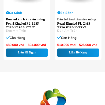
So Sánh
So Sánh
Đèn led âm trần siêu mỏng
Đèn led âm trần siêu mỏng
Pearl Kingled PL-18SS-
Pearl Kingled PL-24SS-
T230-V230-V/TT/T
T230-V230-V/TT/T
Đèn Âm Trần
Đèn Âm Trần
Còn Hàng
Còn Hàng
Khoảng
Khoả
489.000
vnđ
–
504.000
vnđ
510.000
vnđ
–
525.000
vnđ
giá:
giá:
từ
từ
Liên Hệ Ngay
Liên Hệ Ngay
489.000 VNĐ
510.
đến
đến
504.000 VNĐ
525.