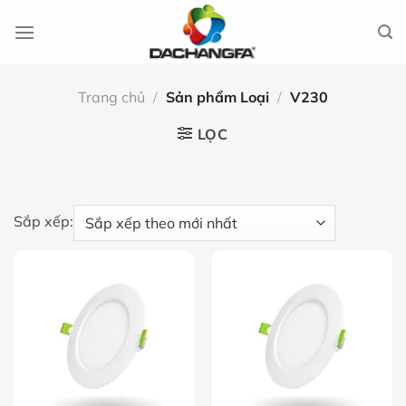
Chuyển
đến
nội
dung
Trang chủ
/
Sản phẩm Loại
/
V230
LỌC
Sắp xếp: