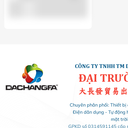
LS
(0)
LUCKYSTAR
(0)
MIKRO
(0)
MINJIN
(1)
CÔNG TY TNHH TM 
ĐẠI TRƯ
MISHUBISHI
(0)
大長發貿易出
MPE
(0)
Chuyên phân phối: Thiết bị 
Điện dân dụng - Tự động 
OROM
(0)
mặt trờ
GPKD số 0314591145 cấp ng