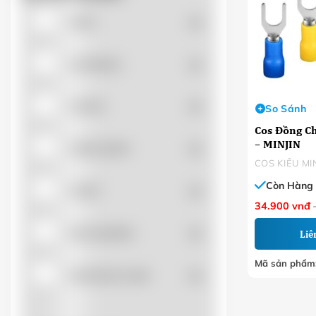
APEC
(0)
AUTONICS
(0)
CADIVI
(0)
So Sánh
Cos Đồng C
– MINJIN
CHEN SUN'K
(0)
COS KIỂU MI
Còn Hàng
CHINT
(0)
34.900
vnđ
DACHANGFA
(0)
Liê
Mã sản phẩm
DAPHACO-LION
(0)