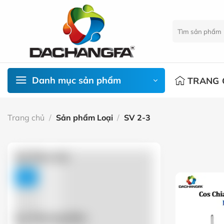
Chuyển
đến
Tìm
nội
kiếm:
dung
Danh mục sản phẩm
TRANG 
Trang chủ
/
Sản phẩm Loại
/
SV 2-3
Lọc Theo Giá
FILTER
Lọc Thương Hiệu