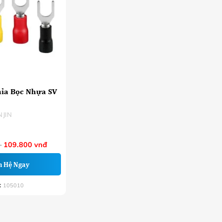
hỉa Bọc Nhựa SV
NJIN
Khoảng
–
109.800
vnđ
giá:
từ
n Hệ Ngay
34.900 VNĐ
đến
109.800 VNĐ
:
105010