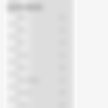
DOBO
(0)
Lọc Theo Màu Sắc
FLUKE
(0)
Nâu
(0)
HANGYOUNG
(0)
Đen
(1)
Đỏ
(1)
HITHACO
(0)
Vàng
(1)
HWASAN
(0)
Xám
(0)
INVT
(0)
Xanh dương
(1)
JANFA
(0)
Xanh lá
(0)
KINGLED
(0)
Trắng
(0)