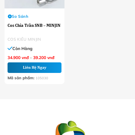
So Sánh
Cos Chỉa Trần SNB – MINJIN
COS KIỂU MINJIN
Còn Hàng
Khoảng
34.900
vnđ
–
39.200
vnđ
giá:
từ
Liên Hệ Ngay
34.900 VNĐ
đến
39.200 VNĐ
Mã sản phẩm:
105030