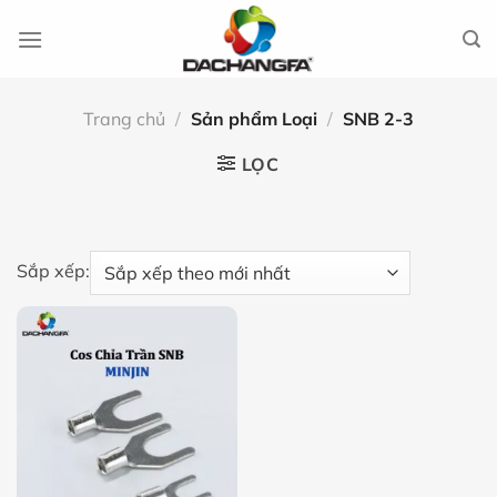
Chuyển
đến
nội
dung
Trang chủ
/
Sản phẩm Loại
/
SNB 2-3
LỌC
Sắp xếp: