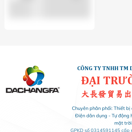
LS
(0)
LUCKYSTAR
(0)
MIKRO
(0)
MINJIN
(1)
CÔNG TY TNHH TM 
ĐẠI TRƯ
MISHUBISHI
(0)
大長發貿易出
MPE
(0)
Chuyên phân phối: Thiết bị 
Điện dân dụng - Tự động 
OROM
(0)
mặt trờ
GPKD số 0314591145 cấp ng