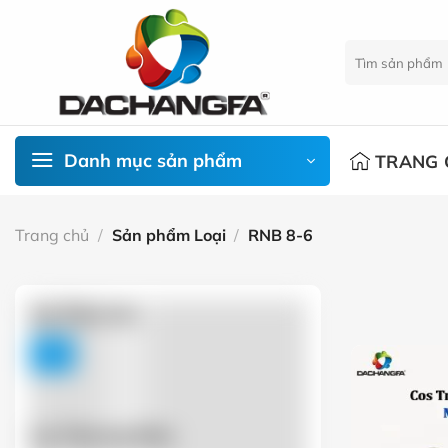
Chuyển
đến
Tìm
nội
kiếm:
dung
Danh mục sản phẩm
TRANG 
Trang chủ
/
Sản phẩm Loại
/
RNB 8-6
Lọc Theo Giá
FILTER
Lọc Thương Hiệu