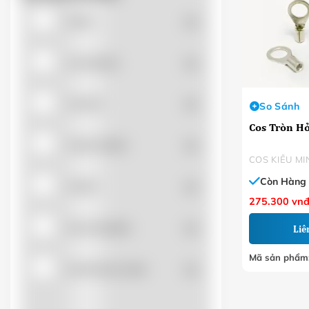
APEC
(0)
AUTONICS
(0)
CADIVI
(0)
So Sánh
Cos Tròn H
CHEN SUN'K
(0)
COS KIỂU MI
Còn Hàng
CHINT
(0)
275.300
vn
DACHANGFA
(0)
Liê
Mã sản phẩm
DAPHACO-LION
(0)