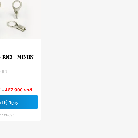
ở RNB – MINJIN
NJIN
Khoảng
đ
–
467.900
vnđ
giá:
từ
n Hệ Ngay
275.300 VNĐ
đến
467.900 VNĐ
:
105030