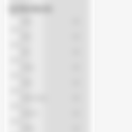
DOBO
(0)
Lọc Theo Màu Sắc
FLUKE
(0)
Nâu
(0)
HANGYOUNG
(0)
Đen
(0)
Đỏ
(0)
HITHACO
(0)
Vàng
(0)
HWASAN
(0)
Xám
(0)
INVT
(0)
Xanh dương
(0)
JANFA
(0)
Xanh lá
(0)
KINGLED
(0)
Trắng
(0)