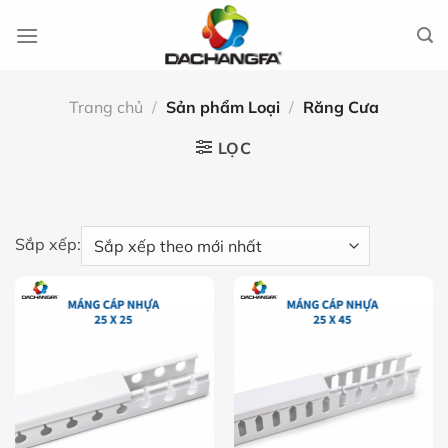
Chuyển
đến
nội
dung
Trang chủ
/
Sản phẩm Loại
/
Răng Cưa
LỌC
Sắp xếp: