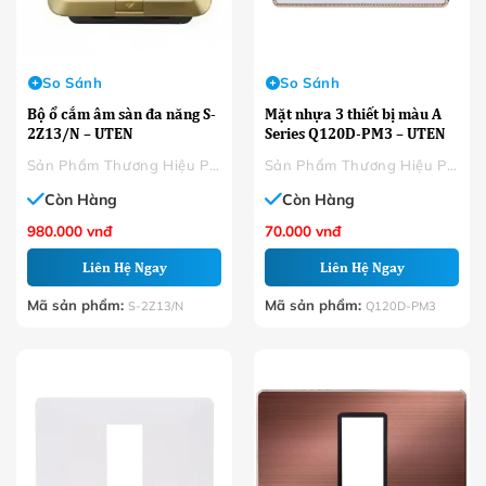
So Sánh
So Sánh
Bộ ổ cắm âm sàn đa năng S-
Mặt nhựa 3 thiết bị màu A
2Z13/N – UTEN
Series Q120D-PM3 – UTEN
Sản Phẩm Thương Hiệu Phân Phối
Sản Phẩm Thương Hiệu Phân Phối
Còn Hàng
Còn Hàng
980.000
vnđ
70.000
vnđ
Liên Hệ Ngay
Liên Hệ Ngay
Mã sản phẩm:
Mã sản phẩm:
S-2Z13/N
Q120D-PM3