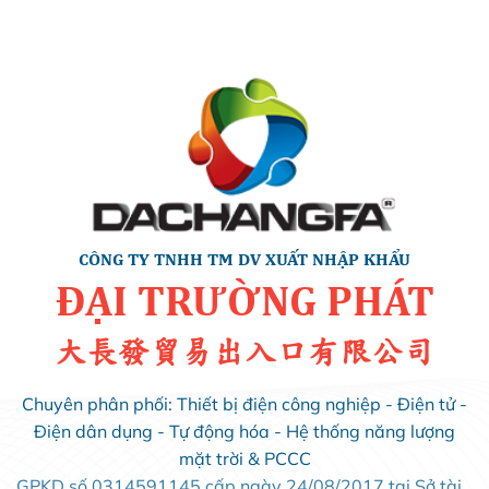
CÔNG TY TNHH TM DV XUẤT NHẬP KHẨU
ĐẠI TRƯỜNG PHÁT
大長發貿易出入口有限公司
Chuyên phân phối: Thiết bị điện công nghiệp - Điện tử -
Điện dân dụng - Tự động hóa - Hệ thống năng lượng
mặt trời & PCCC
GPKD số 0314591145 cấp ngày 24/08/2017 tại Sở tài