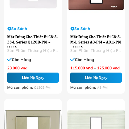
So Sánh
So Sánh
Mặt Dùng Cho Thiết Bị Cỡ S-
Mặt Dùng Cho Thiết Bị Cỡ S-
2S-L Series Q120B-PM –
M-L Series A8-PM – A8.1-PM
UTEN
– UTEN
Sản Phẩm Thương Hiệu Phân Phối
Sản Phẩm Thương Hiệu Phân Phối
Còn Hàng
Còn Hàng
Khoả
23.000
vnđ
115.000
vnđ
–
125.000
vnđ
giá:
từ
Liên Hệ Ngay
Liên Hệ Ngay
115.
đến
125.
Mã sản phẩm:
Mã sản phẩm:
Q120B-PM
A8-PM