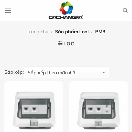
Chuyển
đến
nội
dung
Trang chủ
/
Sản phẩm Loại
/
PM3
LỌC
Sắp xếp: