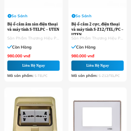
So Sánh
So Sánh
Bộ ổ cắm âm sàn điện thoại
Bộ ổ cắm 2 cực, điện thoại
và máy tính S-TELPC – UTEN
và máy tính S-Z12/TEL/PC –
UTEN
Sản Phẩm Thương Hiệu Phân Phối
Sản Phẩm Thương Hiệu Phân Phối
Còn Hàng
Còn Hàng
980.000
vnđ
980.000
vnđ
Liên Hệ Ngay
Liên Hệ Ngay
Mã sản phẩm:
Mã sản phẩm:
S-TELPC
S-Z12/TEL/PC