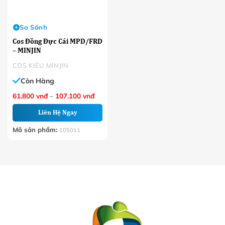
So Sánh
Cos Đồng Đực Cái MPD/FRD
– MINJIN
COS KIỂU MINJIN
Còn Hàng
Khoảng
61.800
vnđ
–
107.100
vnđ
giá:
từ
Liên Hệ Ngay
61.800 VNĐ
đến
107.100 VNĐ
Mã sản phẩm:
105011