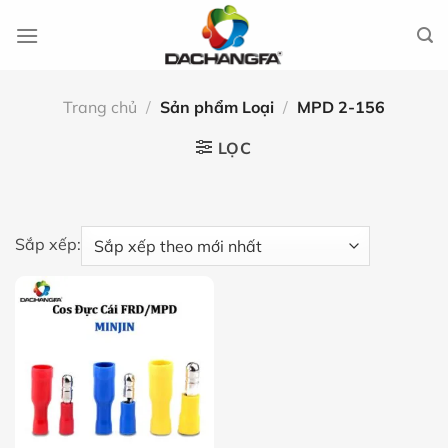
Chuyển
đến
nội
dung
Trang chủ
/
Sản phẩm Loại
/
MPD 2-156
LỌC
Sắp xếp: