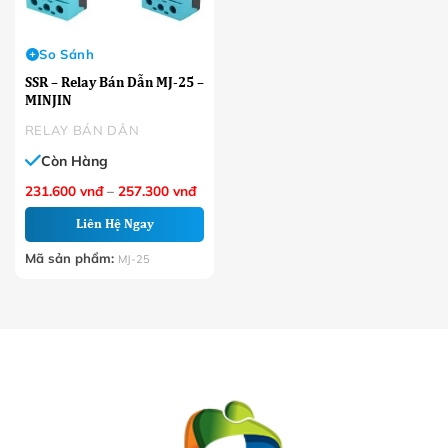
So Sánh
SSR – Relay Bán Dẫn MJ-25 –
MINJIN
RELAY BÁN DẪN
Còn Hàng
Khoảng
231.600
vnđ
–
257.300
vnđ
giá:
từ
Liên Hệ Ngay
231.600 VNĐ
đến
257.300 VNĐ
Mã sản phẩm:
MJ-25