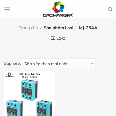
Chuyển
đến
nội
dung
Trang chủ
/
Sản phẩm Loại
/
MJ-25AA
LỌC
Sắp xếp: