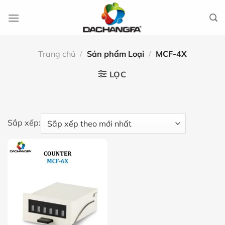
Chuyển
đến
nội
dung
Trang chủ
/
Sản phẩm Loại
/
MCF-4X
LỌC
Sắp xếp: