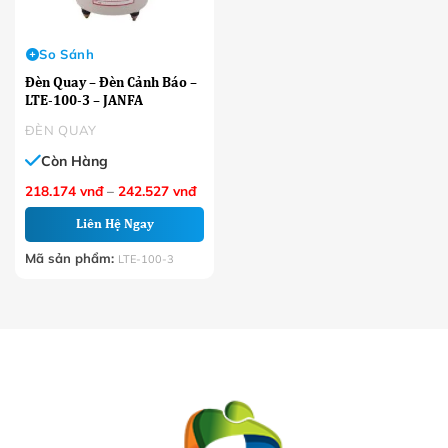
So Sánh
Đèn Quay – Đèn Cảnh Báo –
LTE-100-3 – JANFA
ĐÈN QUAY
Còn Hàng
Khoảng
218.174
vnđ
–
242.527
vnđ
giá:
từ
Liên Hệ Ngay
218.174 VNĐ
đến
242.527 VNĐ
Mã sản phẩm:
LTE-100-3