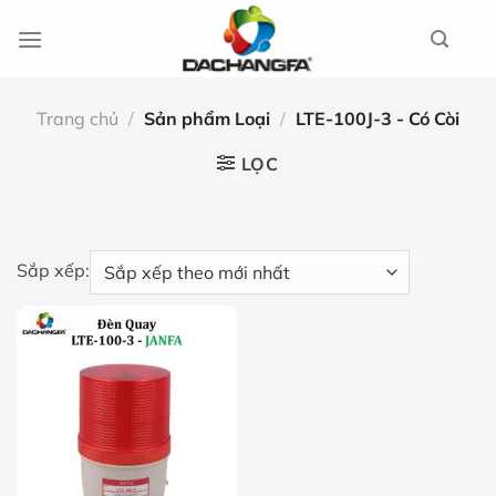
Chuyển
đến
nội
dung
Trang chủ
/
Sản phẩm Loại
/
LTE-100J-3 - Có Còi
LỌC
Sắp xếp: