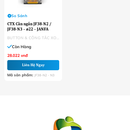
So Sánh
CTX Cần ngắn JF38-N2 /
JF38-N3 – ø22 – JANFA
BUTTON & CÔNG TẮC XOAY
Còn Hàng
28.022
vnđ
Liên Hệ Ngay
Mã sản phẩm:
JF38-N2 - N3