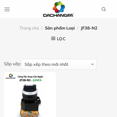
Chuyển
đến
nội
dung
Trang chủ
/
Sản phẩm Loại
/
JF38-N2
LỌC
Sắp xếp: