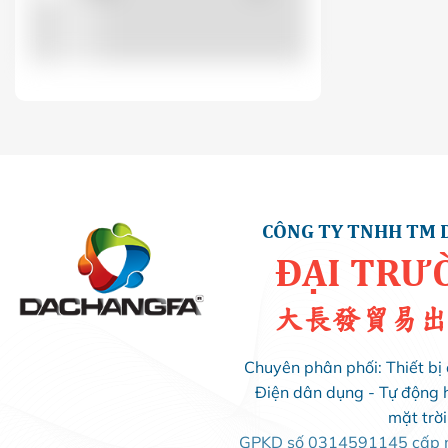
LS
(0)
LUCKYSTAR
(0)
MIKRO
(0)
MINJIN
(1)
CÔNG TY TNHH TM 
ĐẠI TRƯ
MISHUBISHI
(0)
大長發貿易出
MPE
(0)
Chuyên phân phối: Thiết bị 
Điện dân dụng - Tự động 
OROM
(0)
mặt trờ
GPKD số 0314591145 cấp ng