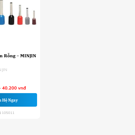
in Rỗng – MINJIN
NJIN
Khoảng
–
40.200
vnđ
giá:
từ
n Hệ Ngay
19.100 VNĐ
đến
40.200 VNĐ
:
105011