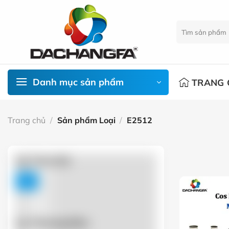
Chuyển
đến
Tìm
nội
kiếm:
dung
Danh mục sản phẩm
TRANG 
Trang chủ
/
Sản phẩm Loại
/
E2512
Lọc Theo Giá
FILTER
Lọc Thương Hiệu