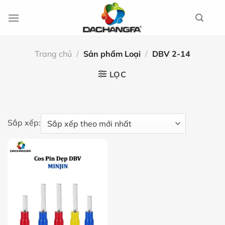
Chuyển
đến
nội
dung
Trang chủ
/
Sản phẩm Loại
/
DBV 2-14
LỌC
Sắp xếp: