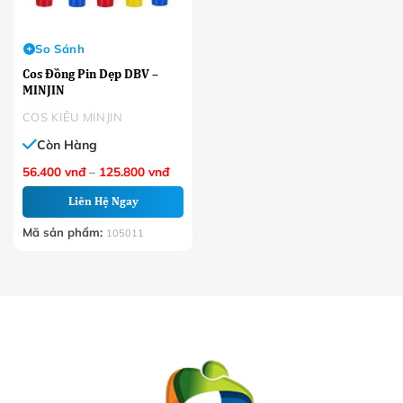
So Sánh
Cos Đồng Pin Dẹp DBV –
MINJIN
COS KIỂU MINJIN
Còn Hàng
Khoảng
56.400
vnđ
–
125.800
vnđ
giá:
từ
Liên Hệ Ngay
56.400 VNĐ
đến
125.800 VNĐ
Mã sản phẩm:
105011