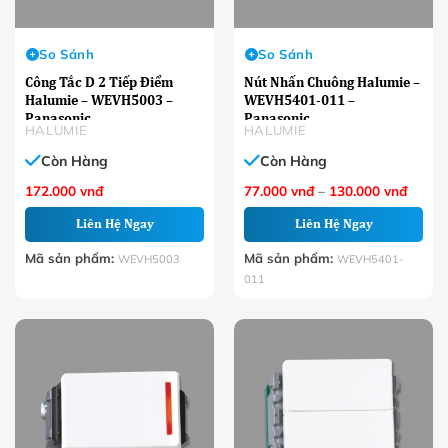
So Sánh
So Sánh
Công Tắc D 2 Tiếp Điểm
Nút Nhấn Chuông Halumie –
Halumie – WEVH5003 –
WEVH5401-011 –
Panasonic
Panasonic
HALUMIE
HALUMIE
Còn Hàng
Còn Hàng
Khoản
172.000
vnđ
77.000
vnđ
–
130.000
vnđ
giá:
từ
Liên Hệ Ngay
Liên Hệ Ngay
77.00
đến
130.0
Mã sản phẩm:
Mã sản phẩm:
WEVH5003
WEVH5401-
011