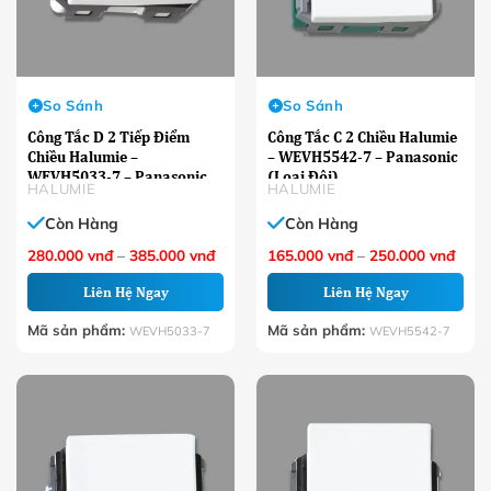
So Sánh
So Sánh
Công Tắc D 2 Tiếp Điểm
Công Tắc C 2 Chiều Halumie
Chiều Halumie –
– WEVH5542-7 – Panasonic
WEVH5033-7 – Panasonic
(Loại Đôi)
HALUMIE
HALUMIE
Còn Hàng
Còn Hàng
Khoảng
Khoả
280.000
vnđ
–
385.000
vnđ
165.000
vnđ
–
250.000
vnđ
giá:
giá:
từ
từ
Liên Hệ Ngay
Liên Hệ Ngay
280.000 VNĐ
165.
đến
đến
385.000 VNĐ
250.
Mã sản phẩm:
Mã sản phẩm:
WEVH5033-7
WEVH5542-7