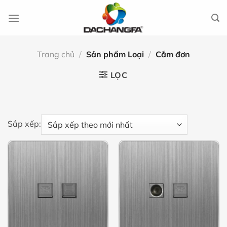
Chuyển
đến
nội
dung
Trang chủ
/
Sản phẩm Loại
/
Cắm đơn
LỌC
Sắp xếp: