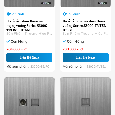
So Sánh
So Sánh
Bộ ổ cắm điện thoại và
Bộ ổ cắm tivi và điện thoại
mạng vuông Series S300G-
vuông Series S300G-TVTEL –
TELPC – UTEN
UTEN
Sản Phẩm Thương Hiệu Phân Phối
Sản Phẩm Thương Hiệu Phân Phối
Còn Hàng
Còn Hàng
264.000
vnđ
203.000
vnđ
Liên Hệ Ngay
Liên Hệ Ngay
Mã sản phẩm:
Mã sản phẩm:
S300G-TELPC
S300G-TVTEL