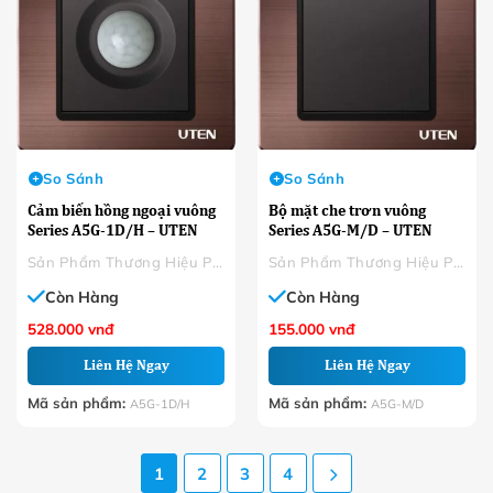
So Sánh
So Sánh
Cảm biến hồng ngoại vuông
Bộ mặt che trơn vuông
Series A5G-1D/H – UTEN
Series A5G-M/D – UTEN
Sản Phẩm Thương Hiệu Phân Phối
Sản Phẩm Thương Hiệu Phân Phối
Còn Hàng
Còn Hàng
528.000
vnđ
155.000
vnđ
Liên Hệ Ngay
Liên Hệ Ngay
Mã sản phẩm:
Mã sản phẩm:
A5G-1D/H
A5G-M/D
1
2
3
4