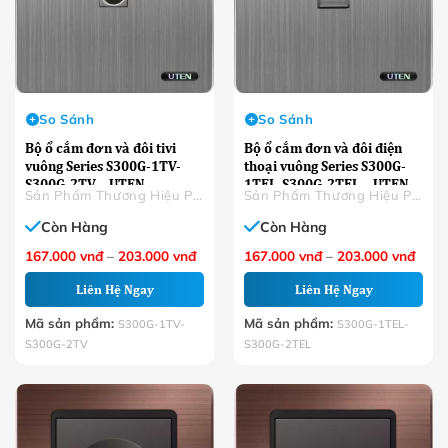
So Sánh
So Sánh
Bộ ổ cắm đơn và đôi tivi
Bộ ổ cắm đơn và đôi điện
vuông Series S300G-1TV-
thoại vuông Series S300G-
S300G-2TV – UTEN
1TEL-S300G-2TEL – UTEN
Sản Phẩm Thương Hiệu Phân Phối
Sản Phẩm Thương Hiệu Phân Phối
Còn Hàng
Còn Hàng
Khoảng
Khoả
167.000
vnđ
–
203.000
vnđ
167.000
vnđ
–
203.000
vnđ
giá:
giá:
từ
từ
Liên Hệ Ngay
Liên Hệ Ngay
167.000 VNĐ
167.
đến
đến
203.000 VNĐ
203.
Mã sản phẩm:
Mã sản phẩm:
S300G-1TV-
S300G-1TEL-
S300G-2TV
S300G-2TEL