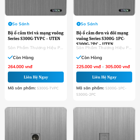
So Sánh
So Sánh
Bộ ổ cắm tivi và mạng vuông
Bộ ổ cắm đơn và đôi mạng
Series S300G-TVPC – UTEN
vuông Series S300G-1PC-
S300G-2PC – UTEN
Sản Phẩm Thương Hiệu Phân Phối
Sản Phẩm Thương Hiệu Phân Phối
Còn Hàng
Còn Hàng
Khoả
264.000
vnđ
225.000
vnđ
–
305.000
vnđ
giá:
từ
Liên Hệ Ngay
Liên Hệ Ngay
225.
đến
305.
Mã sản phẩm:
Mã sản phẩm:
S300G-TVPC
S300G-1PC-
S300G-2PC