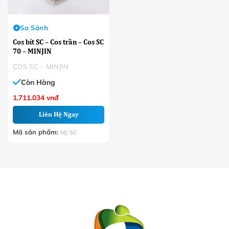
So Sánh
Cos bít SC – Cos trần – Cos SC
70 – MINJIN
COS SC - MINJIN
Còn Hàng
1.711.034
vnđ
Liên Hệ Ngay
Mã sản phẩm:
MJ-SC