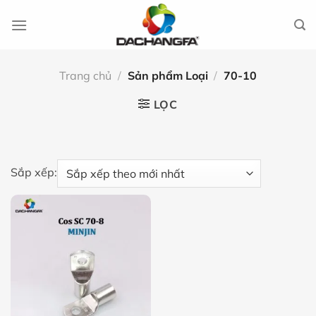
Chuyển
đến
nội
dung
Trang chủ
/
Sản phẩm Loại
/
70-10
LỌC
Sắp xếp: