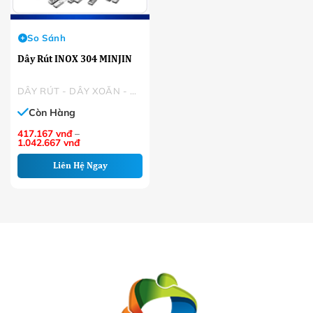
So Sánh
Dây Rút INOX 304 MINJIN
DÂY RÚT - DÂY XOẮN - DÂY KẼM BỌC NHỰA
Còn Hàng
417.167
vnđ
–
Khoảng
1.042.667
vnđ
giá:
từ
Liên Hệ Ngay
417.167 VNĐ
đến
1.042.667 VNĐ