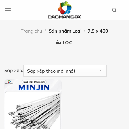
Chuyển
đến
nội
dung
Trang chủ
/
Sản phẩm Loại
/
7.9 x 400
LỌC
Sắp xếp: