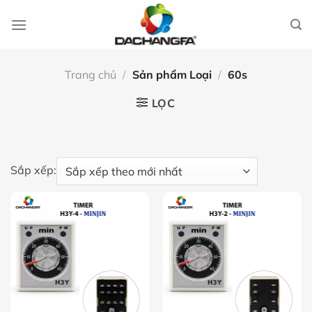
Chuyển
đến
nội
dung
Trang chủ
/
Sản phẩm Loại
/
60s
LỌC
Sắp xếp: