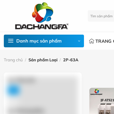
Chuyển
đến
Tìm
nội
kiếm:
dung
Danh mục sản phẩm
TRANG 
Trang chủ
/
Sản phẩm Loại
/
2P-63A
Lọc Theo Giá
FILTER
Lọc Thương Hiệu