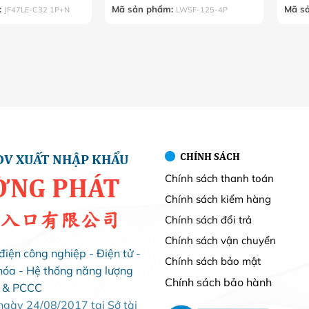
:
Mã sản phẩm:
Mã s
JF47LE-C32 1P+N
LWSF-125-4P
CHÍNH SÁCH
DV XUẤT NHẬP KHẨU
Chính sách thanh toán
ỜNG PHÁT
Chính sách kiểm hàng
入口有限公司
Chính sách đổi trả
Chính sách vận chuyển
điện công nghiệp - Điện tử -
Chính sách bảo mật
hóa - Hệ thống năng lượng
Chính sách bảo hành
i & PCCC
ày 24/08/2017 tại Sở tài