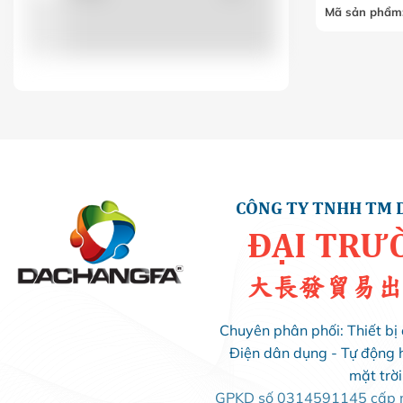
Mã sản phẩm
LS
(0)
LUCKYSTAR
(0)
MIKRO
(0)
MINJIN
(0)
CÔNG TY TNHH TM 
ĐẠI TRƯ
MISHUBISHI
(0)
大長發貿易出
MPE
(0)
Chuyên phân phối: Thiết bị 
Điện dân dụng - Tự động 
OROM
(0)
mặt trờ
GPKD số 0314591145 cấp ng