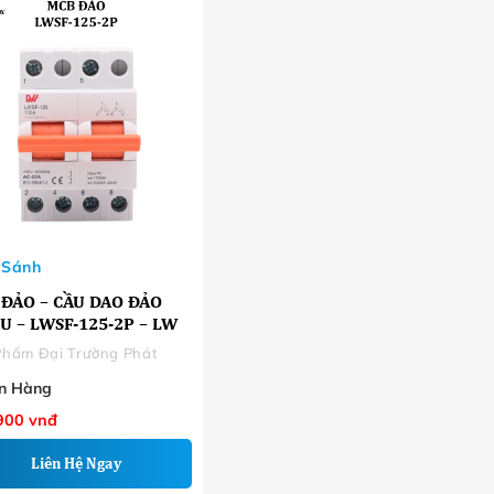
 Sánh
ĐẢO – CẦU DAO ĐẢO
U – LWSF-125-2P – LW
Phẩm Đại Trường Phát
n Hàng
900
vnđ
Liên Hệ Ngay