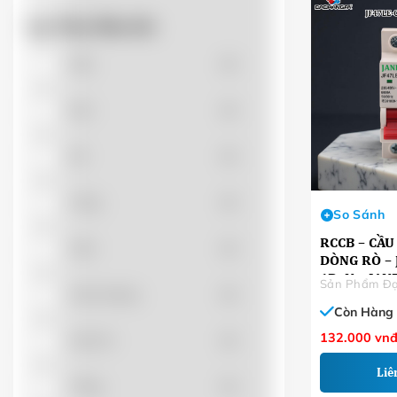
DOBO
(0)
Lọc Theo Màu Sắc
FLUKE
(0)
Nâu
(0)
HANGYOUNG
(0)
Đen
(0)
Đỏ
(0)
HITHACO
(0)
Vàng
(0)
HWASAN
(0)
So Sánh
RCCB – CẦ
Xám
(0)
DÒNG RÒ – 
INVT
(0)
1P+N – JAN
Sản Phẩm Đạ
Xanh dương
(0)
Còn Hàng
JANFA
(5)
132.000
vn
Xanh lá
(0)
KINGLED
(0)
Liê
Trắng
(0)