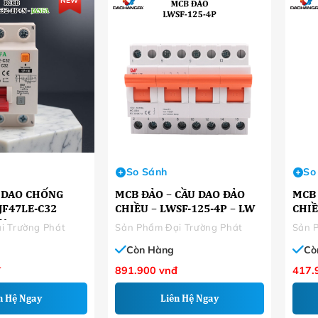
NEW
So Sánh
So
U DAO CHỐNG
MCB ĐẢO – CẦU DAO ĐẢO
MCB 
JF47LE-C32
CHIỀU – LWSF-125-4P – LW
CHIỀ
FA
i Trường Phát
Sản Phẩm Đại Trường Phát
Sản 
Còn Hàng
Cò
đ
891.900
vnđ
417.
n Hệ Ngay
Liên Hệ Ngay