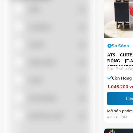
APEC
(0)
AUTONICS
(0)
CADIVI
(0)
So Sánh
ATS – CHU
ĐỘNG – JF-
CHEN SUN'K
(0)
ATS2100RM 
Sản Phẩm Đạ
Còn Hàng
CHINT
(0)
1.046.200
v
DACHANGFA
(0)
Liê
Mã sản phẩm
DAPHACO-LION
(0)
ATS2100RM