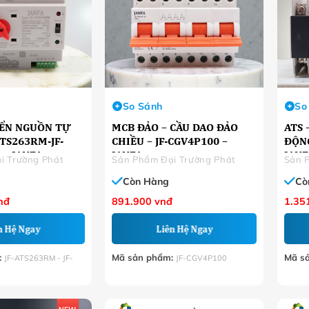
So Sánh
So
YỂN NGUỒN TỰ
MCB ĐẢO – CẦU DAO ĐẢO
ATS 
ATS263RM-JF-
CHIỀU – JF-CGV4P100 –
ĐỘNG
– JANFA
JANFA
JANF
i Trường Phát
Sản Phẩm Đại Trường Phát
Sản 
Còn Hàng
Cò
nđ
891.900
vnđ
1.35
n Hệ Ngay
Liên Hệ Ngay
:
Mã sản phẩm:
Mã s
JF-ATS263RM - JF-
JF-CGV4P100