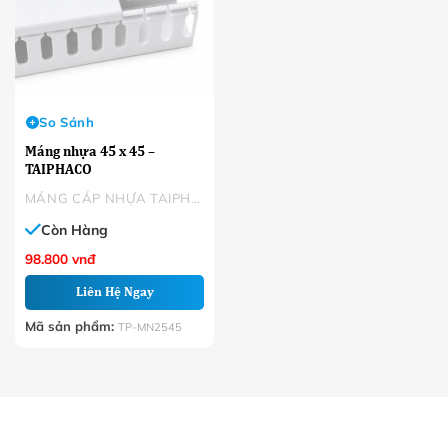
So Sánh
Máng nhựa 45 x 45 –
TAIPHACO
MÁNG CÁP NHỰA TAIPHACO
Còn Hàng
98.800
vnđ
Liên Hệ Ngay
Mã sản phẩm:
TP-MN2545