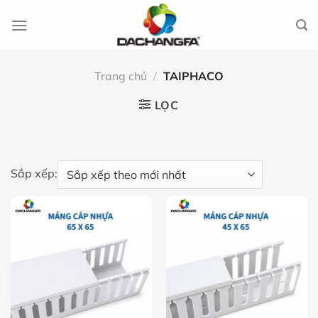
Chuyển
đến
nội
dung
Trang chủ
/
TAIPHACO
LỌC
Sắp xếp: