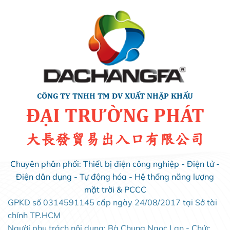
CÔNG TY TNHH TM DV XUẤT NHẬP KHẨU
ĐẠI TRƯỜNG PHÁT
大長發貿易出入口有限公司
Chuyên phân phối: Thiết bị điện công nghiệp - Điện tử -
Điện dân dụng - Tự động hóa - Hệ thống năng lượng
mặt trời & PCCC
GPKD số 0314591145 cấp ngày 24/08/2017 tại Sở tài
chính TP.HCM
Người phụ trách nội dung: Bà Chung Ngọc Lan - Chức