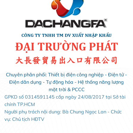
CÔNG TY TNHH TM DV XUẤT NHẬP KHẨU
ĐẠI TRƯỜNG PHÁT
大長發貿易出入口有限公司
Chuyên phân phối: Thiết bị điện công nghiệp - Điện tử -
Điện dân dụng - Tự động hóa - Hệ thống năng lượng
mặt trời & PCCC
GPKD số 0314591145 cấp ngày 24/08/2017 tại Sở tài
chính TP.HCM
Người phụ trách nội dung: Bà Chung Ngọc Lan - Chức
vụ: Chủ tịch HĐTV