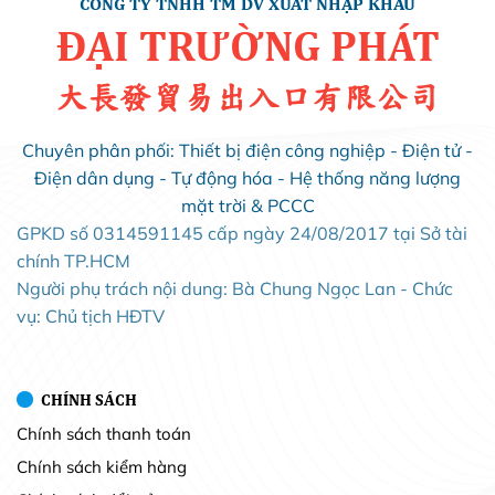
CÔNG TY TNHH TM DV XUẤT NHẬP KHẨU
ĐẠI TRƯỜNG PHÁT
大長發貿易出入口有限公司
Chuyên phân phối: Thiết bị điện công nghiệp - Điện tử -
Điện dân dụng - Tự động hóa - Hệ thống năng lượng
mặt trời & PCCC
GPKD số 0314591145 cấp ngày 24/08/2017 tại Sở tài
chính TP.HCM
Người phụ trách nội dung: Bà Chung Ngọc Lan - Chức
vụ: Chủ tịch HĐTV
CHÍNH SÁCH
Chính sách thanh toán
Chính sách kiểm hàng