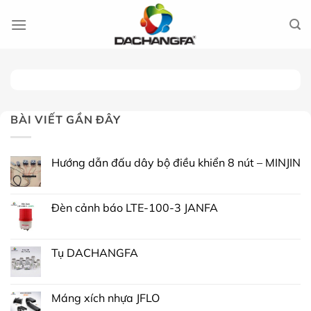
Chuyển
đến
nội
dung
BÀI VIẾT GẦN ĐÂY
Hướng dẫn đấu dây bộ điều khiển 8 nút – MINJIN
Đèn cảnh báo LTE-100-3 JANFA
Tụ DACHANGFA
Máng xích nhựa JFLO