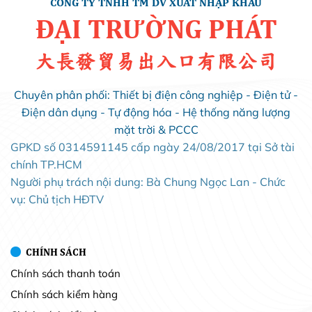
CÔNG TY TNHH TM DV XUẤT NHẬP KHẨU
ĐẠI TRƯỜNG PHÁT
大長發貿易出入口有限公司
Chuyên phân phối: Thiết bị điện công nghiệp - Điện tử -
Điện dân dụng - Tự động hóa - Hệ thống năng lượng
mặt trời & PCCC
GPKD số 0314591145 cấp ngày 24/08/2017 tại Sở tài
chính TP.HCM
Người phụ trách nội dung: Bà Chung Ngọc Lan - Chức
vụ: Chủ tịch HĐTV
CHÍNH SÁCH
Chính sách thanh toán
Chính sách kiểm hàng