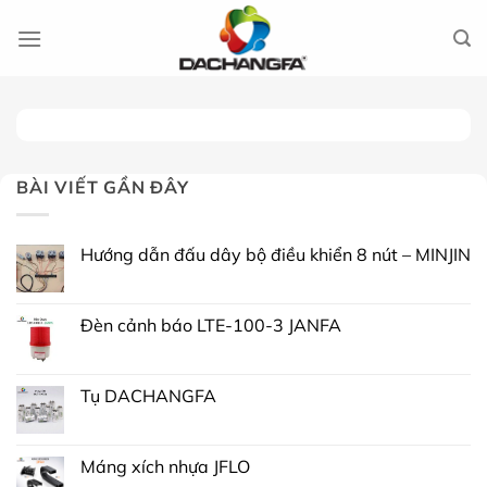
Chuyển
đến
nội
dung
BÀI VIẾT GẦN ĐÂY
Hướng dẫn đấu dây bộ điều khiển 8 nút – MINJIN
Đèn cảnh báo LTE-100-3 JANFA
Tụ DACHANGFA
Máng xích nhựa JFLO