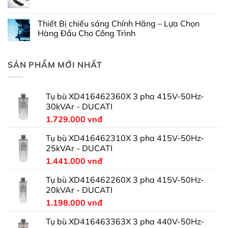
Thiết Bị chiếu sáng Chính Hãng – Lựa Chọn
Hàng Đầu Cho Công Trình
SẢN PHẨM MỚI NHẤT
Tụ bù XD416462360X 3 pha 415V-50Hz-
30kVAr - DUCATI
1.729.000
vnđ
Tụ bù XD416462310X 3 pha 415V-50Hz-
25kVAr - DUCATI
1.441.000
vnđ
Tụ bù XD416462260X 3 pha 415V-50Hz-
20kVAr - DUCATI
1.198.000
vnđ
Tụ bù XD416463363X 3 pha 440V-50Hz-