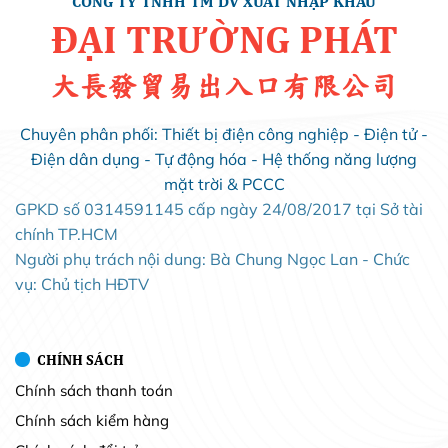
CÔNG TY TNHH TM DV XUẤT NHẬP KHẨU
ĐẠI TRƯỜNG PHÁT
大長發貿易出入口有限公司
Chuyên phân phối: Thiết bị điện công nghiệp - Điện tử -
Điện dân dụng - Tự động hóa - Hệ thống năng lượng
mặt trời & PCCC
GPKD số 0314591145 cấp ngày 24/08/2017 tại Sở tài
chính TP.HCM
Người phụ trách nội dung: Bà Chung Ngọc Lan - Chức
vụ: Chủ tịch HĐTV
CHÍNH SÁCH
Chính sách thanh toán
Chính sách kiểm hàng