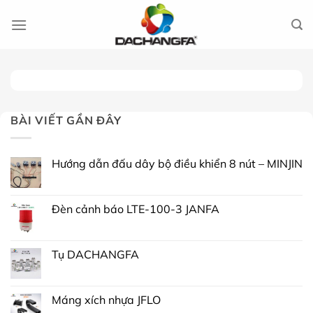
Chuyển
đến
nội
dung
BÀI VIẾT GẦN ĐÂY
Hướng dẫn đấu dây bộ điều khiển 8 nút – MINJIN
Đèn cảnh báo LTE-100-3 JANFA
Tụ DACHANGFA
Máng xích nhựa JFLO